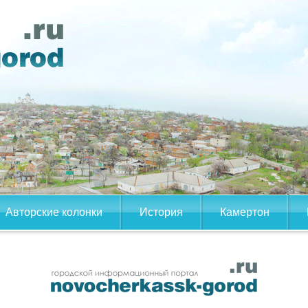
Авторские колонки
История
Камертон