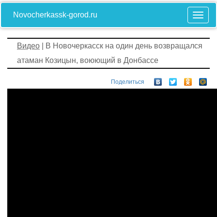
Novocherkassk-gorod.ru
Видео
| В Новочеркасск на один день возвращался
атаман Козицын, воюющий в Донбассе
Поделиться