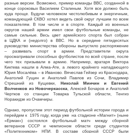
разные версии. Возможно, пример команды ВВС, созданной в
конце сороковых Василием Сталиным. Хотя все должно быть
куда проще. Будучи человеком честолюбивым и энергичным,
командующий СКВО хотел видеть свой округ лучшим по всем
показателям. В том числе и в спорте. Каждый из военных
округов нашей армии имел свои футбольные команды, не
самые сильные. Весь цвет армейского спорта был собран
в ЦДКА и (недолго) в ВВС. Но в середине пятидесятых
руководство министерства обороны выпустило распоряжение
– развивать спорт в армии. Представители округа
просматривали способных футболистов по всей стране, после
чего тех призывали в армию. Например, вратаря Виктора
Киктева нашли в Алма-Ате, а левого крайнего нападающего
Юрия Мосалёва – в Иваново. Вячеслав Гейзер из Краснодара,
Анатолий Гущин и Анатолий Павлов из Сочи, Владимир
Стрешний из Кущевки,
Николай Минчин и Евгений
Волченков из Новочеркасска
, Алексей Бочаров и Анатолий
Чертков со станции Товарка Тульской области, Тенгиз
Норакидзе из Очамчиры.
Однако, пропустим этот период футбольной истории города и
перейдем к 1975 году, когда уже
на стадионе «Магнит» (ныне
«Ермак») состоялся футбольный матч между сборной
ветеранов СССР и чемпионом области среди студентов
«Политехником» НПИ. В составе сборной СССР были