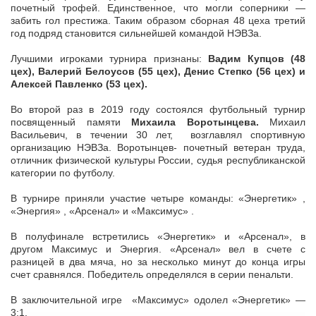
почетный трофей. Единственное, что могли соперники —
забить гол престижа. Таким образом сборная 48 цеха третий
год подряд становится сильнейшей командой НЭВЗа.
Лучшими игроками турнира признаны:
Вадим Купцов (48
цех), Валерий Белоусов (55 цех), Денис Степко (56 цех) и
Алексей Павленко (53 цех).
Во второй раз в 2019 году состоялся футбольный турнир
посвященный памяти
Михаила Воротынцева.
Михаил
Васильевич, в течении 30 лет, возглавлял спортивную
организацию НЭВЗа. Воротынцев- почетный ветеран труда,
отличник физической культуры России, судья республиканской
категории по футболу.
В турнире приняли участие четыре команды: «Энергетик» ,
«Энергия» , «Арсенал» и «Максимус» .
В полуфинале встретились «Энергетик» и «Арсенал», в
другом Максимус и Энергия. «Арсенал» вел в счете с
разницей в два мяча, но за несколько минут до конца игры
счет сравнялся. Победитель определялся в серии пенальти.
В заключительной игре «Максимус» одолел «Энергетик» —
3:1.