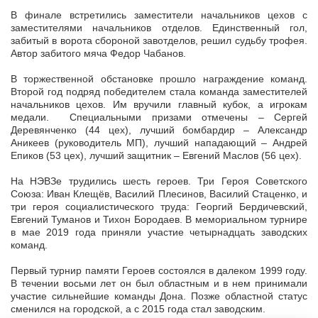
В финале встретились заместители начальников цехов с
заместителями начальников отделов. Единственный гол,
забитый в ворота сбороной завотделов, решил судьбу трофея.
Автор забитого мяча Федор Чабанов.
В торжественной обстановке прошло награждение команд.
Второй год подряд победителем стала команда заместителей
начальников цехов. Им вручили главный кубок, а игрокам
медали. Специальными призами отмечены – Сергей
Деревянченко (44 цех), лучший бомбардир – Александр
Аникеев (руководитель МП), лучший нападающий – Андрей
Епиков (53 цех), лучший защитник – Евгений Маслов (56 цех).
На НЭВЗе трудились шесть героев. Три Героя Советского
Союза: Иван Клещёв, Василий Плесинов, Василий Стаценко, и
три героя социалистического труда: Георгий Бердичевский,
Евгений Туманов и Тихон Бородаев. В мемориальном турнире
в мае 2019 года приняли участие четырнадцать заводских
команд.
Первый турнир памяти Героев состоялся в далеком 1999 году.
В течении восьми лет он был областным и в нем принимали
участие сильнейшие команды Дона. Позже областной статус
сменился на городской, а с 2015 года стал заводским.