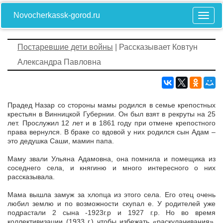
Novocherkassk-gorod.ru
Постаревшие дети войны
| Рассказывает Ковтун
Александра Павловна
Прадед Назар со стороны мамы родился в семье крепостных
крестьян в Винницкой Губернии. Он был взят в рекруты на 25
лет. Прослужил 12 лет и в 1861 году при отмене крепостного
права вернулся. В браке со вдовой у них родился сын Адам –
это дедушка Саши, мамин папа.
Маму звали Ульяна Адамовна, она помнила и помещика из
соседнего села, и княгиню и много интересного о них
рассказывала.
Мама вышла замуж за хлопца из этого села. Его отец очень
любил землю и по возможности скупал е. У родителей уже
подрастали 2 сына -1923г.р и 1927 г.р. Но во время
коллективизации (1933 г.) чтобы избежать «раскулачивания»,