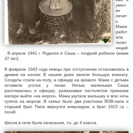
умел
их
лечит
ь.
Мама
работ
ала
телят
ницей
. В апреле 1941 г. Родился я Саша – поздний ребенок (маме
37 лет).
В феврале 1943 года немцы при отступлении остановились в
древне на ночлег. В нашем доме заняли большую комнату.
Солдаты спали на полу, а офицер на кровати. Маме с детьми
оставили уголок у печки. Ночью маленькая Саша
расплакалась и офицер, размахивая пистолетом приказам
матери выйти «на мороз». Мама укутала малышку и всю ночь
гуляла на морозе. В семье было два участника ВОВ-папа и
старший брат. Папа вернулся инвалидом, а брат 1923 г.р –
погиб.
Школа в селе была начальная, т.е. до 4 класса.