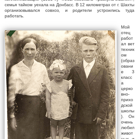
семья тайком уехала на Донбасс. В 12 километрах от г. Шахты
организовывался совхоз, и родители устроились туда
работать.
Мой
отец
работ
ал вет
техник
ом
(образ
овани
е 3
класс
а
церко
вно-
прихо
дской
школы
). Он
очень
любил
живот
ных и