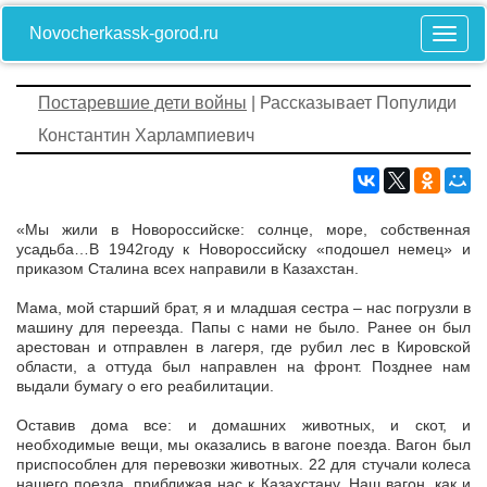
Novocherkassk-gorod.ru
Постаревшие дети войны
| Рассказывает Популиди
Константин Харлампиевич
«Мы жили в Новороссийске: солнце, море, собственная
усадьба…В 1942году к Новороссийску «подошел немец» и
приказом Сталина всех направили в Казахстан.
Мама, мой старший брат, я и младшая сестра – нас погрузли в
машину для переезда. Папы с нами не было. Ранее он был
арестован и отправлен в лагеря, где рубил лес в Кировской
области, а оттуда был направлен на фронт. Позднее нам
выдали бумагу о его реабилитации.
Оставив дома все: и домашних животных, и скот, и
необходимые вещи, мы оказались в вагоне поезда. Вагон был
приспособлен для перевозки животных. 22 для стучали колеса
нашего поезда, приближая нас к Казахстану. Наш вагон, как и