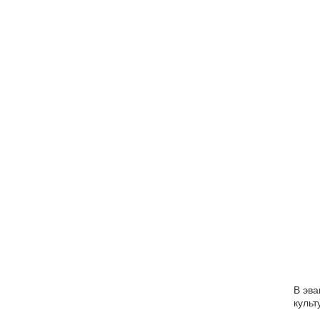
В эва
культ