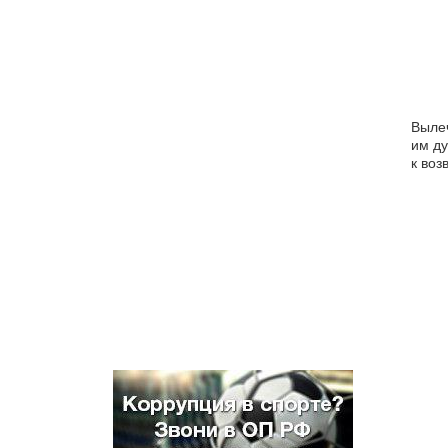
Вылеч
им ду
к воз