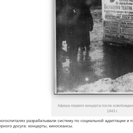
Афиша первого концерта после освобожден
1943 г.
когоспиталях разрабатывали систему по социальной адаптации и 
урного досуга: концерты, киносеансы.