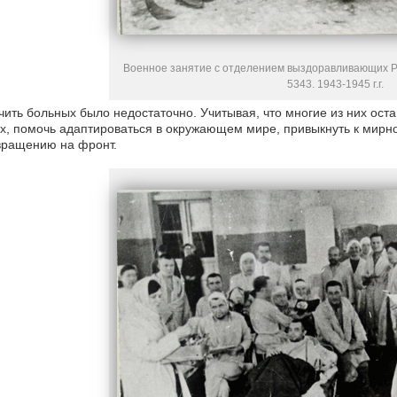
Военное занятие с отделением выздоравливающих Р
5343. 1943-1945 г.г.
ить больных было недостаточно. Учитывая, что многие из них ос
х, помочь адаптироваться в окружающем мире, привыкнуть к мирн
вращению на фронт.