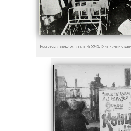
Ростовский эвакогоспиталь № 5343. Культурный отдых
г.г.