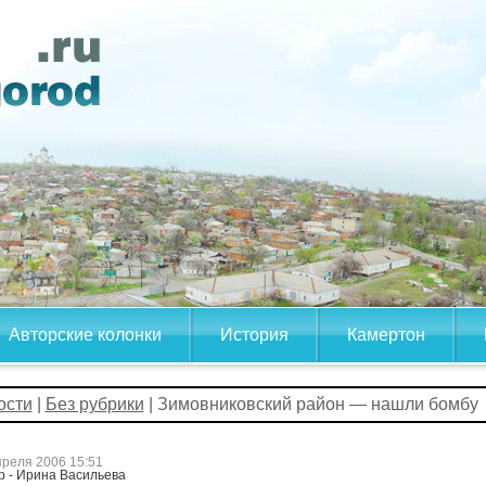
Авторские колонки
История
Камертон
ости
|
Без рубрики
| Зимовниковский район — нашли бомбу
преля 2006 15:51
р - Ирина Васильева