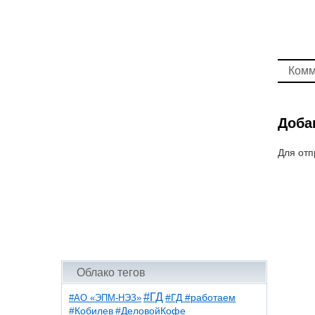
Комм
Доба
Для отп
Облако тегов
#ГД
#АО «ЭПМ-НЭЗ»
#ГД #работаем
#ДеловойКофе
#Кобилев