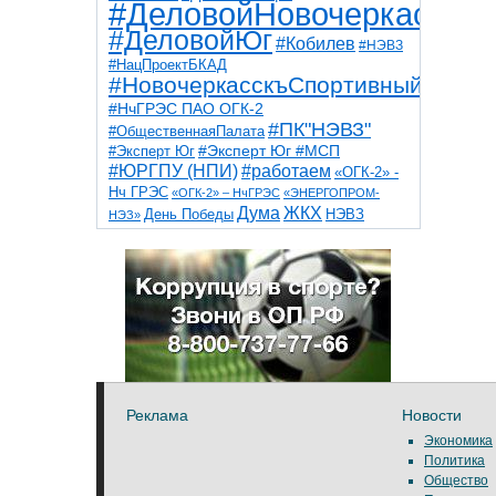
#ДеловойНовочеркасск
#ДеловойЮг
#Кобилев
#НЭВЗ
#НацПроектБКАД
#НовочеркасскъСпортивный
#НчГРЭС ПАО ОГК-2
#ПК"НЭВЗ"
#ОбщественнаяПалата
#Эксперт Юг
#Эксперт Юг #МСП
#ЮРГПУ (НПИ)
#работаем
«ОГК-2» -
Нч ГРЭС
«ОГК-2» – НчГРЭС
«ЭНЕРГОПРОМ-
Дума
ЖКХ
НЭВЗ
День Победы
НЭЗ»
ТНТ
НчГРЭС
Победа
Собор
ТПП
благоустройство
ветераны
выборы
дети
дороги
казаки
коррупция
космос
парк
общественная палата
пожар
роща
спорт
художники
театр
транспорт
Реклама
Новости
Экономика
Политика
Общество