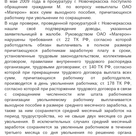
В мае 2009 года в прокуратуру г. Новочеркасска поступило
обращение гражданки М. по вопросу невыплаты ОАО
«Магерон» всех сумм выходного пособия, причитающихся
работнику при увольнении по сокращению.
В
ходе проверки, проведенной прокуратурой г. Новочеркасска
нашли своё подтверждение доводы, указанные
заявительницей в жалобе. Руководством ОАО «Магерон»
нарушены требования ст. 22 ТК РФ, согласно которой
работодатель обязан выплачивать в полном размере
причитающуюся работникам заработную плату в сроки,
установленные трудовым законодательством, коллективным
договором, правилами внутреннего трудового распорядка
организации, трудовыми договорами; ст. 140 ТК РФ, согласно
которой при прекращении трудового договора выплата всех
сумм, причитающихся работнику от работодателя,
производится в день увольнения работника; ст. 178 ТК РФ,
согласно которой при расторжении трудового договора в связи
с сокращением численности или штата работников
организации увольняемому работнику выплачивается
выходное пособие в размере среднего месячного заработка, а
также за ним сохраняется средний месячный заработок на
период трудоустройства, но не свыше двух месяцев со дня
увольнения. В исключительных случаях средний месячный
заработок сохраняется за уволенным работником в течении
третьего месяца со дня увольнения по решению органа