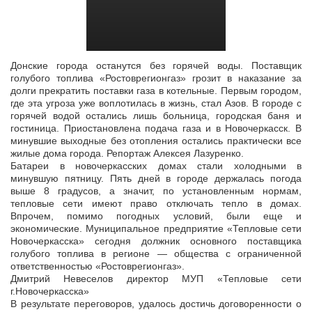
Донские города останутся без горячей воды. Поставщик
голубого топлива «Ростоврегионгаз» грозит в наказание за
долги прекратить поставки газа в котельные. Первым городом,
где эта угроза уже воплотилась
в жизнь, стал Азов. В городе с
горячей водой остались лишь больница, городская баня и
гостиница. Приостановлена подача газа и в Новочеркасск. В
минувшие выходные без отопления остались практически все
жилые дома города. Репортаж Алексея Лазуренко.
Батареи в новочеркасских домах стали холодными в
минувшую пятницу. Пять дней в городе держалась погода
выше 8 градусов, а значит, по установленным нормам,
тепловые сети имеют право отключать тепло в домах.
Впрочем, помимо погодных условий, были еще и
экономические. Муниципальное предприятие «Тепловые сети
Новочеркасска» сегодня должник основного поставщика
голубого топлива в регионе — общества с ограниченной
ответственностью «Ростоврегионгаз».
Дмитрий Невеселов директор МУП «Тепловые сети
г.Новочеркасска»
В результате переговоров, удалось достичь договоренности о