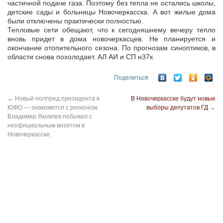
частичной подаче газа. Поэтому без тепла не остались школы,
детские сады и больницы Новочеркасска. А вот жилые дома
были отключены практически полностью.
Тепловые сети обещают, что к сегодняшнему вечеру тепло
вновь придет в дома новочеркасцев. Не планируется и
окончание отопительного сезона. По прогнозам синоптиков, в
области снова похолодает. АЛ АИ и СП н37к
Поделиться
←
Новый полпред президента в
В Новочеркасске будут новые
ЮФО — знакомится с регионом.
выборы депутатов ГД
→
Владимир Яковлев побывал с
неофициальным визитом в
Новочеркасске.