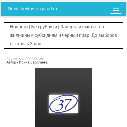
Novocherkassk-gorod.ru
Новости
|
Без рубрики
| Задержки выплат по
жилищным субсидиям и черный пиар. До выборов
осталось 3 дня.
04 декабря 2003 09:29
Автор - Ирина Васильева