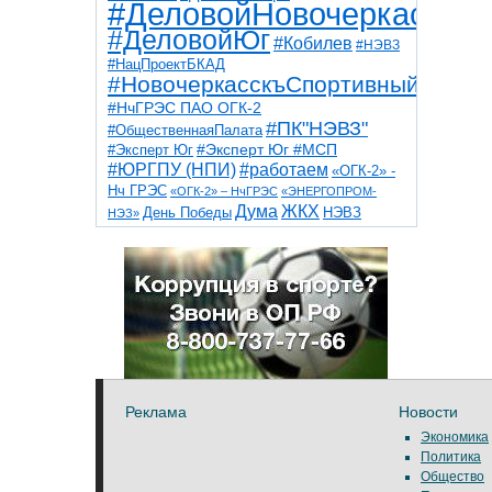
#ДеловойНовочеркасск
#ДеловойЮг
#Кобилев
#НЭВЗ
#НацПроектБКАД
#НовочеркасскъСпортивный
#НчГРЭС ПАО ОГК-2
#ПК"НЭВЗ"
#ОбщественнаяПалата
#Эксперт Юг
#Эксперт Юг #МСП
#ЮРГПУ (НПИ)
#работаем
«ОГК-2» -
Нч ГРЭС
«ОГК-2» – НчГРЭС
«ЭНЕРГОПРОМ-
Дума
ЖКХ
НЭВЗ
День Победы
НЭЗ»
ТНТ
НчГРЭС
Победа
Собор
ТПП
благоустройство
ветераны
выборы
дети
дороги
казаки
коррупция
космос
парк
общественная палата
пожар
роща
спорт
художники
театр
транспорт
Реклама
Новости
Экономика
Политика
Общество