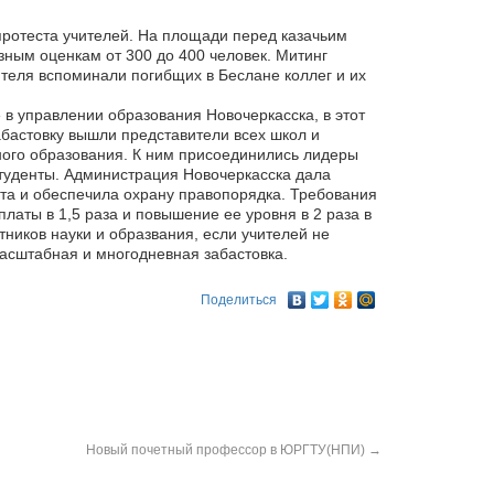
протеста учителей. На площади перед казачьим
ным оценкам от 300 до 400 человек. Митинг
теля вспоминали погибщих в Беслане коллег и их
 в управлении образования Новочеркасска, в этот
абастовку вышли представители всех школ и
ого образования. К ним присоединились лидеры
туденты. Администрация Новочеркасска дала
та и обеспечила охрану правопорядка. Требования
аты в 1,5 раза и повышение ее уровня в 2 раза в
тников науки и образвания, если учителей не
масштабная и многодневная забастовка.
Поделиться
Новый почетный профессор в ЮРГТУ(НПИ)
→