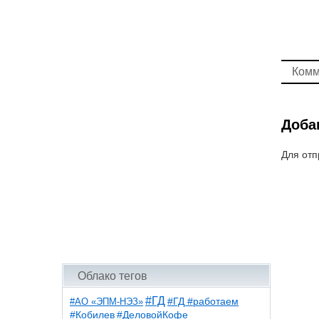
Комм
Доба
Для отп
Облако тегов
#ГД
#АО «ЭПМ-НЭЗ»
#ГД #работаем
#ДеловойКофе
#Кобилев