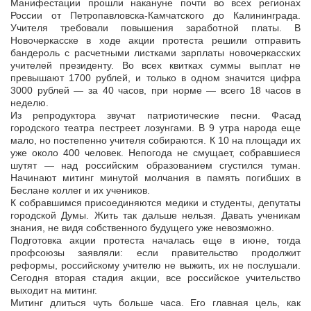
Манифестации прошли накануне почти во всех регионах
России от Петропавловска-Камчатского до Калининграда.
Учителя требовали повышения заработной платы. В
Новочеркасске в ходе акции протеста решили
отправить
бандероль с расчетными листками зарплаты новочеркасских
учителей президенту. Во всех квитках суммы выплат не
превышают 1700 рублей, и только в одном значится цифра
3000 рублей — за 40 часов, при норме — всего 18 часов в
неделю.
Из репродуктора звучат патриотические песни. Фасад
городского театра пестреет лозунгами. В 9 утра народа еще
мало, но постепенно учителя собираются. К 10 на площади их
уже около 400 человек. Непогода не смущает, собравшиеся
шутят — над российским образованием сгустился туман.
Начинают митинг минутой молчания в память погибших в
Беслане коллег и их учеников.
К собравшимся присоединяются медики и студенты, депутаты
городской Думы. Жить так дальше нельзя. Давать ученикам
знания, не видя собственного будущего уже невозможно.
Подготовка акции протеста началась еще в июне, тогда
профсоюзы заявляли: если правительство продолжит
реформы, российскому учителю не выжить, их не послушали.
Сегодня вторая стадия акции, все российское учительство
выходит на митинг.
Митинг длиться чуть больше часа. Его главная цель, как