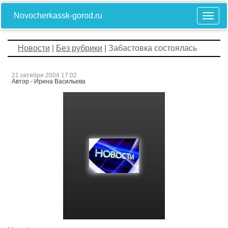
Novocherkassk-gorod.ru
Новости
|
Без рубрики
| Забастовка состоялась
21 октября 2004 17:02
Автор - Ирина Васильева