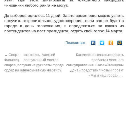
явки. При этом агитировать за конкретного кандидата
чиновники любого ранга не могут.
До выборов осталось 11 дней. За это время еще можно успеть
получить открепительное удостоверение, если вас не будет в
городе в день голосования, и определиться за какого из
претендентов на пост президента, отдать свой голос 14 марта.
Поделиться
←
Спорт — это жизнь. Алексей
Как вместе с властью решать
Филипец — заслуженный мастер
проблемы местного
спорта, получил из рук главы города
самоуправления. Союз «Женщины
ордер на однокомнатную квартиру.
Дона» представил новый проект
«Мы и наш город».
→