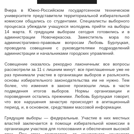
Вчера в Южно-Российском государтсенном техническом
университете представители территориальной избирательной
комиссии общались со студентами. Специалисты выборного
процесаса убеждали учащуюся молодежь
прийти на выборы
14 марта. К грядущим выборам сегодня готовились и в
администрации Новочеркасска. Заместитель мэра по
административно-правовым вопросам Любовь Бурлуцкая,
проводила совещение с руководителями подразделений
администрации и начальниками городских управлений.
Совещение оказалось рекордно лаконичным: все вопросы
рассмотрели за 11 с лишним минут: все приглашенные уже не
раз принимали участие в организации выборов и разъяснять
основы избирательного законодательства им не нужно. Тем
более, что измения в законе произошли лишь в части
подведения итогов выборов. Нормы организаиции и
пороведения остались прежними. Любовь Бурлуцкая говорит,
что все нарушения зачастую происходят в агитационный
период, и, в основном, средствами массовой информации.
Грядущие выборы — федеральные. Участие в них местных
властей заключается в помощи избирательной комиссии в
организации участков для голосования и обеспечения высокой