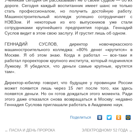
Ученикам сегодня он рассказывает не о своей судьбе — об их
дороге. Сегодня каждый воспитанник имеет шанс не только
стать профессионалом, но получить достойную работу.
Машиностроительный колледж успешно сотрудничает с
НЭВЗом. И некоторые из его выпускников уже стали
сотрудниками крупнейшего предприятия города. Геннадий
Суслов видит в этом свою заслугу. И грустит лишь об одном.
ГЕННАДИЙ СУСЛОВ, директор новочеркасского
машиностроительного колледжа: «80% денег «крутится» в
Москве. Я об этом знаю. Когда я работал — все-таки я
работал проректором крупного института, который подчинялся
Лужкову. Я убедился, что деньги самые крупные, крутятся
там».
Директор-юбиляр говорит, что будущее у провинции России
может появится лишь через 15 лет после того, как здесь
появятся деньги. Но он готов дождаться этого момента. Ради
этого даже отказался снова возвращаться в Москву: недавно
Геннадия Суслова приглашали работать в Академию наук.
Поделиться
←
ПАСХА И ДЕНЬ ПРОРОКА
ЭЛЕКТРОДНОМУ 52 ГОДА
→