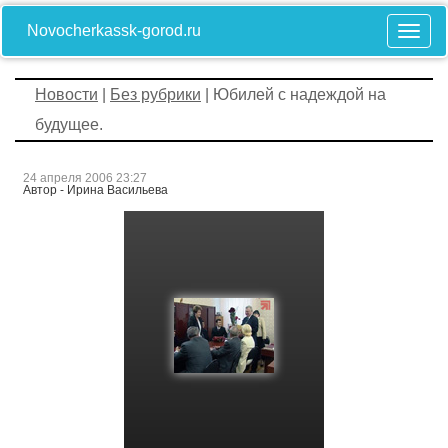
Novocherkassk-gorod.ru
Новости
|
Без рубрики
| Юбилей с надеждой на
будущее.
24 апреля 2006 23:27
Автор - Ирина Васильева