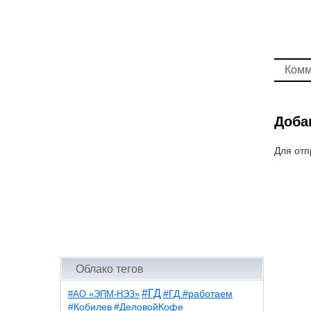
Комм
Доба
Для отп
Облако тегов
#ГД
#АО «ЭПМ-НЭЗ»
#ГД #работаем
#ДеловойКофе
#Кобилев