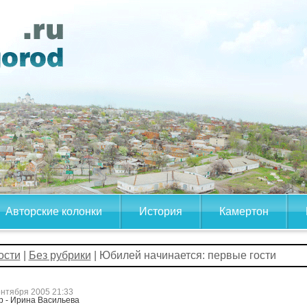
Авторские колонки
История
Камертон
ости
|
Без рубрики
| Юбилей начинается: первые гости
ентября 2005 21:33
р - Ирина Васильева