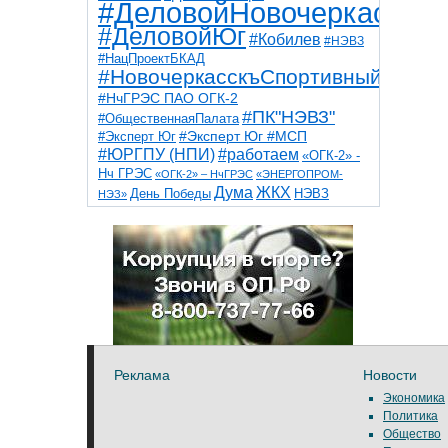
#ДеловойНовочеркасск
#ДеловойЮг
#Кобилев
#НЭВЗ
#НацПроектБКАД
#НовочеркасскъСпортивный
#НчГРЭС ПАО ОГК-2
#ПК"НЭВЗ"
#ОбщественнаяПалата
#Эксперт Юг
#Эксперт Юг #МСП
#ЮРГПУ (НПИ)
#работаем
«ОГК-2» -
Нч ГРЭС
«ОГК-2» – НчГРЭС
«ЭНЕРГОПРОМ-
Дума
ЖКХ
НЭВЗ
День Победы
НЭЗ»
ТНТ
НчГРЭС
Победа
Собор
ТПП
благоустройство
ветераны
выборы
дети
дороги
казаки
коррупция
космос
парк
общественная палата
пожар
роща
спорт
художники
театр
транспорт
Реклама
Новости
Экономика
Политика
Общество