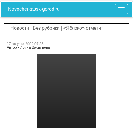
Novocherkassk-gorod.ru
Новости
|
Без рубрики
| «Яблоко» отметит
17 августа 2002 07:36
Автор - Ирина Васильева