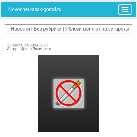
Novocherkassk-gorod.ru
Новости
|
Без рубрики
| Яблоки меняют на сигареты
21 сентября 2004 16:04
Автор - Ирина Васильева