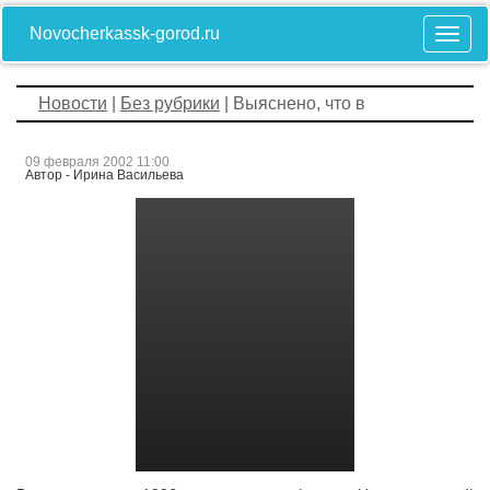
Novocherkassk-gorod.ru
Новости
|
Без рубрики
| Выяснено, что в
09 февраля 2002 11:00
Автор - Ирина Васильева