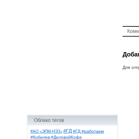
Комм
Доба
Для отп
Облако тегов
#ГД
#АО «ЭПМ-НЭЗ»
#ГД #работаем
#ДеловойКофе
#Кобилев