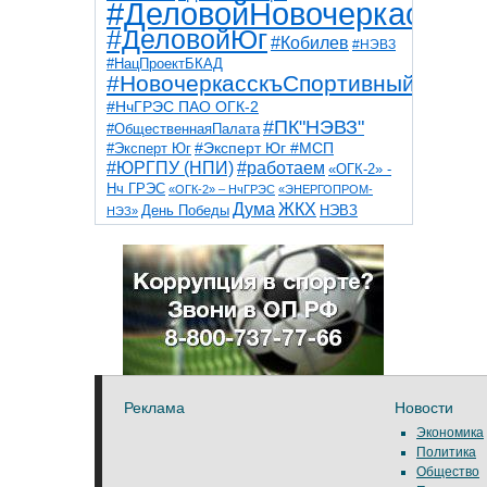
#ДеловойНовочеркасск
#ДеловойЮг
#Кобилев
#НЭВЗ
#НацПроектБКАД
#НовочеркасскъСпортивный
#НчГРЭС ПАО ОГК-2
#ПК"НЭВЗ"
#ОбщественнаяПалата
#Эксперт Юг
#Эксперт Юг #МСП
#ЮРГПУ (НПИ)
#работаем
«ОГК-2» -
Нч ГРЭС
«ОГК-2» – НчГРЭС
«ЭНЕРГОПРОМ-
Дума
ЖКХ
НЭВЗ
День Победы
НЭЗ»
ТНТ
НчГРЭС
Победа
Собор
ТПП
благоустройство
ветераны
выборы
дети
дороги
казаки
коррупция
космос
парк
общественная палата
пожар
роща
спорт
художники
театр
транспорт
Реклама
Новости
Экономика
Политика
Общество