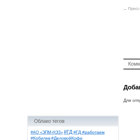
←
Пресс
Комм
Доба
Для отп
Облако тегов
#ГД
#АО «ЭПМ-НЭЗ»
#ГД #работаем
#ДеловойКофе
#Кобилев