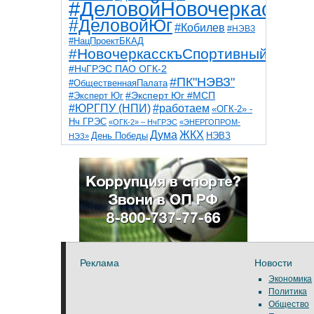
#ДеловойНовочеркасск
#ДеловойЮг
#Кобилев
#НЭВЗ
#НацПроектБКАД
#НовочеркасскъСпортивный
#НчГРЭС ПАО ОГК-2
#ПК"НЭВЗ"
#ОбщественнаяПалата
#Эксперт Юг
#Эксперт Юг #МСП
#ЮРГПУ (НПИ)
#работаем
«ОГК-2» -
Нч ГРЭС
«ОГК-2» – НчГРЭС
«ЭНЕРГОПРОМ-
Дума
ЖКХ
НЭВЗ
День Победы
НЭЗ»
ТНТ
НчГРЭС
Победа
Собор
ТПП
благоустройство
ветераны
выборы
дети
дороги
казаки
коррупция
космос
парк
общественная палата
пожар
роща
спорт
художники
театр
транспорт
Реклама
Новости
Экономика
Политика
Общество