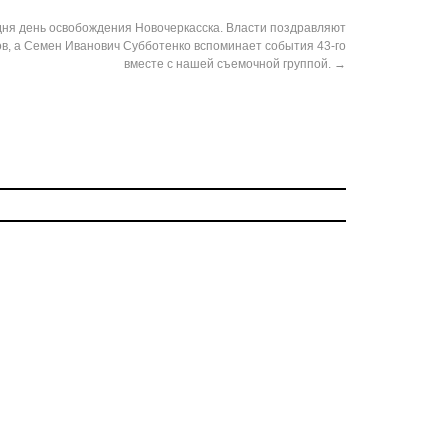
дня день освобождения Новочеркасска. Власти поздравляют
в, а Семен Иванович Субботенко вспоминает события 43-го
вместе с нашей съемочной группой.
→