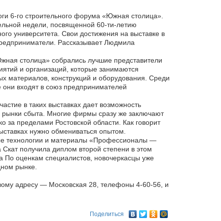
оги 6-го строительного форума «Южная столица».
ельной недели, посвященной 60-ти-летию
ого университета. Свои достижения на выставке в
предприниматели. Рассказывает Людмила
Южная столица» собрались лучшие представители
иятий и организаций, которые занимаются
ых материалов, конструкций и оборудования. Среди
е они входят в союз предпринимателей
астие в таких выставках дает возможность
е рынки сбыта. Многие фирмы сразу же заключают
о за пределами Ростовской области. Как говорит
выставках нужно обмениваться опытом.
ные технологии и материалы «Профессионалы —
Скат получила диплом второй степени в этом
а По оценкам специалистов, новочеркасцы уже
дном рынке.
ому адресу — Московская 28, телефоны 4-60-56, и
Поделиться