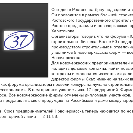
Сегодня в Ростове на Дону подводили ит
Он проводится в рамках большой строит
Ростовского Государственного
строительн
Ростове представили и новочеркасские 
Харитонова.
Организаторы говорят, что на форуме «
строительного бизнеса. Более 60 предпр
производством строительных и отделочн
участников 5 новочеркасских фирм — вс
Новочеркасска.
Для новочеркасских предпринимателей уч
наладить деловые контакты, найти новы
контракты и становятся известными далек
директор фирмы Скат, именно на таких 
ках форума организаторы провели конкурс на лучшие строитель
ссионалам». В нем приняли участие лишь 17 предприятий. Фирма 
рсе. Все новочеркасские фирмы отмечены дипломами участников, 
ы представлять свою продукцию на Российском и даже междунаро
. Союз предпринимателей Новочеркасска теперь находится по нов
он горячей линии — 2-11-88.