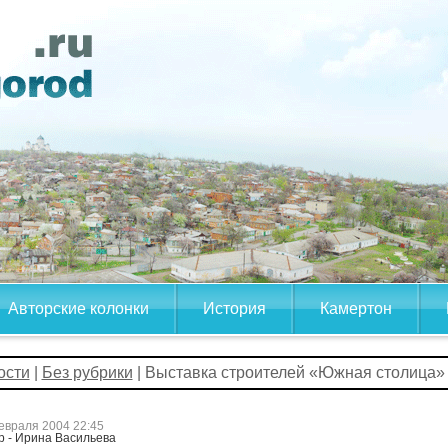
Авторские колонки
История
Камертон
ости
|
Без рубрики
| Выставка строителей «Южная столица»
евраля 2004 22:45
р - Ирина Васильева