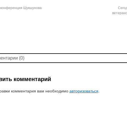
-конференция Шукшунова
Сего
ветерано
ентарии (0)
вить комментарий
равки комментария вам необходимо
авторизоваться
.