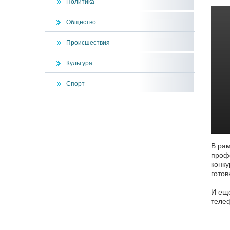
Политика
Общество
Происшествия
Культура
Спорт
В рам
профе
конку
готов
И еще
телеф