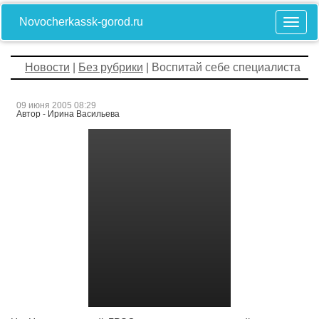
Novocherkassk-gorod.ru
Новости
|
Без рубрики
| Воспитай себе специалиста
09 июня 2005 08:29
Автор - Ирина Васильева