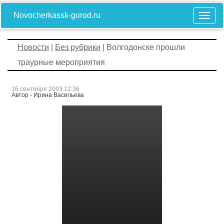
Novocherkassk-gorod.ru
Новости
|
Без рубрики
| Волгодонске прошли
траурные мероприятия
16 сентября 2003 12:36
Автор - Ирина Васильева