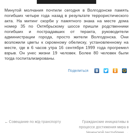
Минутой молчания почтили сегодня в Волгодонске память
погибших четыре года назад в результате террористического
акта. На митинг скорби у памятного знака на месте дома
номер 35 по Октябрьскому шоссе
пришли родственники
погибших и пострадавших от теракта, руководители
администрации города, просто жители Волгодонска. Они
возложили цветы к скромному обелиску, установленному на
месте, где в 6 часов утра 16 сентября 1999 года прогремел
взрыв. Он унес жизни 19 человек. Более 80 человек были
тогда госпитализированы.
Поделиться
←
Совещание по ж/д-транспорту
Гражданские инициативы в
процессе достижения мира в
Чеченской республике
→