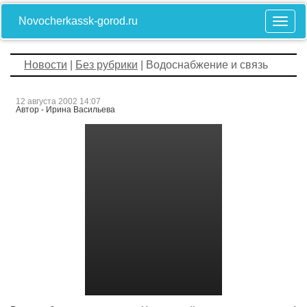
Novocherkassk-gorod.ru
Новости
|
Без рубрики
| Водоснабжение и связь
12 августа 2002 14:07
Автор - Ирина Васильева