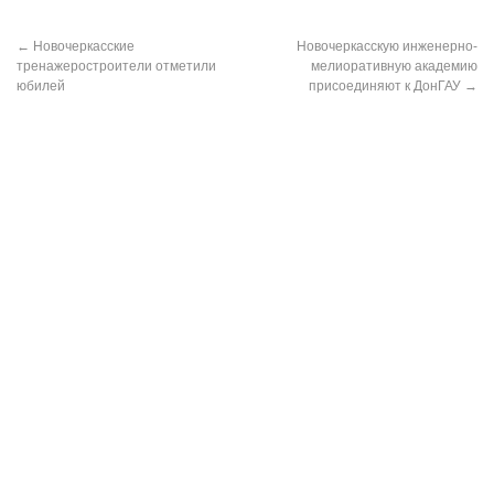
←
Новочеркасские
Новочеркасскую инженерно-
тренажеростроители отметили
мелиоративную академию
юбилей
присоединяют к ДонГАУ
→