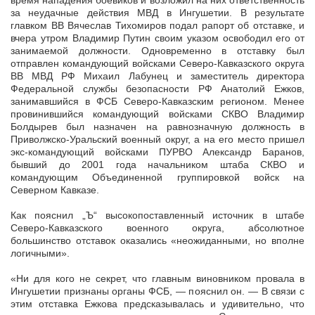
время нападения боевиков и возложил на них ответственность
за неудачные действия МВД в Ингушетии. В результате
главком ВВ Вячеслав Тихомиров подал рапорт об отставке, и
вчера утром Владимир Путин своим указом освободил его от
занимаемой должности. Одновременно в отставку был
отправлен командующий войсками Северо-Кавказского округа
ВВ МВД РФ Михаил Лабунец и заместитель директора
Федеральной службы безопасности РФ Анатолий Ежков,
занимавшийся в ФСБ Северо-Кавказским регионом. Менее
провинившийся командующий войсками СКВО Владимир
Болдырев был назначен на равнозначную должность в
Приволжско-Уральский военный округ, а на его место пришел
экс-командующий войсками ПУРВО Александр Баранов,
бывший до 2001 года начальником штаба СКВО и
командующим Объединенной группировкой войск на
Северном Кавказе.
Как пояснил „Ъ“ высокопоставленный источник в штабе
Северо-Кавказского военного округа, абсолютное
большинство отставок оказались «неожиданными, но вполне
логичными».
«Ни для кого не секрет, что главным виновником провала в
Ингушетии признаны органы ФСБ, — пояснил он. — В связи с
этим отставка Ежкова предсказывалась и удивительно, что