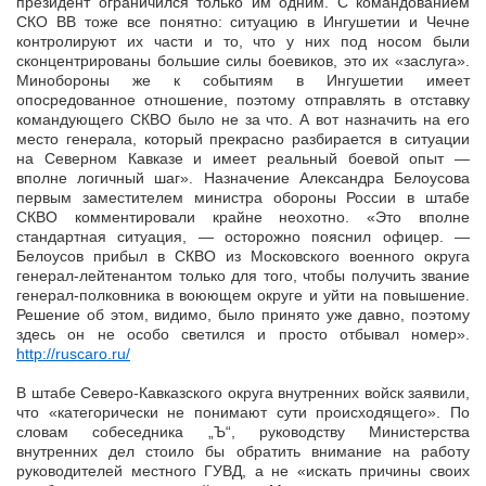
президент ограничился только им одним. С командованием
СКО ВВ тоже все понятно: ситуацию в Ингушетии и Чечне
контролируют их части и то, что у них под носом были
сконцентрированы большие силы боевиков, это их «заслуга».
Минобороны же к событиям в Ингушетии имеет
опосредованное отношение, поэтому отправлять в отставку
командующего СКВО было не за что. А вот назначить на его
место генерала, который прекрасно разбирается в ситуации
на Северном Кавказе и имеет реальный боевой опыт —
вполне логичный шаг». Назначение Александра Белоусова
первым заместителем министра обороны России в штабе
СКВО комментировали крайне неохотно. «Это вполне
стандартная ситуация, — осторожно пояснил офицер. —
Белоусов прибыл в СКВО из Московского военного округа
генерал-лейтенантом только для того, чтобы получить звание
генерал-полковника в воюющем округе и уйти на повышение.
Решение об этом, видимо, было принято уже давно, поэтому
здесь он не особо светился и просто отбывал номер».
http://ruscaro.ru/
В штабе Северо-Кавказского округа внутренних войск заявили,
что «категорически не понимают сути происходящего». По
словам собеседника „Ъ“, руководству Министерства
внутренних дел стоило бы обратить внимание на работу
руководителей местного ГУВД, а не «искать причины своих