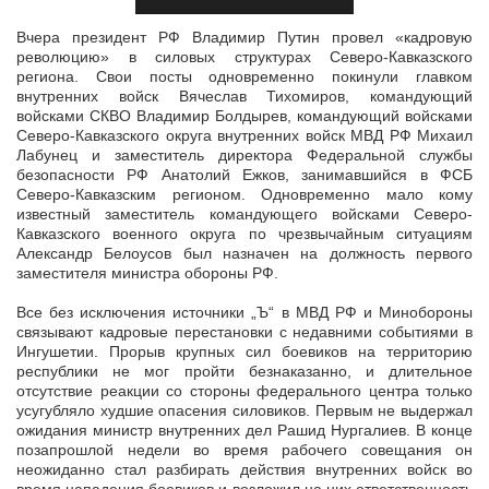
Вчера президент РФ Владимир Путин провел «кадровую
революцию» в силовых структурах Северо-Кавказского
региона. Свои посты одновременно покинули главком
внутренних войск Вячеслав Тихомиров, командующий
войсками СКВО Владимир Болдырев, командующий войсками
Северо-Кавказского округа внутренних войск МВД РФ Михаил
Лабунец и заместитель директора Федеральной службы
безопасности РФ Анатолий Ежков, занимавшийся в ФСБ
Северо-Кавказским регионом. Одновременно мало кому
известный заместитель командующего войсками Северо-
Кавказского военного округа по чрезвычайным ситуациям
Александр Белоусов был назначен на должность первого
заместителя министра обороны РФ.
Все без исключения источники „Ъ“ в МВД РФ и Минобороны
связывают кадровые перестановки с недавними событиями в
Ингушетии. Прорыв крупных сил боевиков на территорию
республики не мог пройти безнаказанно, и длительное
отсутствие реакции со стороны федерального центра только
усугубляло худшие опасения силовиков. Первым не выдержал
ожидания министр внутренних дел Рашид Нургалиев. В конце
позапрошлой недели во время рабочего совещания он
неожиданно стал разбирать действия внутренних войск во