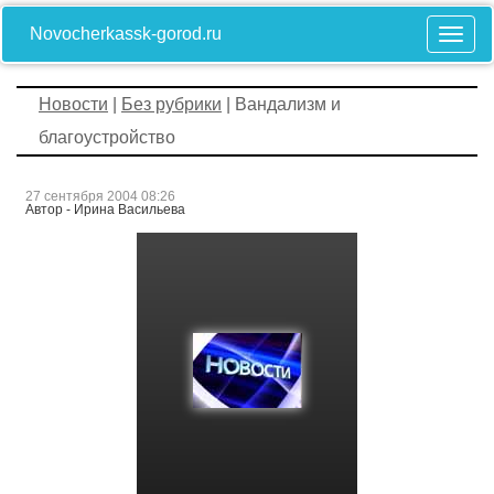
Novocherkassk-gorod.ru
Новости
|
Без рубрики
| Вандализм и
благоустройство
27 сентября 2004 08:26
Автор - Ирина Васильева