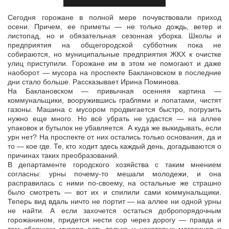
Сегодня горожане в полной мере почувствовали приход
осени. Причем, ее приметы — не только дождь, ветер и
листопад, но и обязательная сезонная уборка. Школы и
предприятия на общегородской субботник
пока не
собираются, но муниципальные предприятия ЖКХ к очистке
улиц приступили. Горожане им в этом не помогают и даже
наоборот — мусора на проспекте Баклановском в последние
дни стало больше. Рассказывает Ирина Поминова.
На Баклановском — привычная осенняя картина —
коммунальщики, вооружившись граблями и лопатами, чистят
газоны. Машина с мусором продвигается быстро, погрузить
нужно еще много. Но всё убрать не удастся — на аллее
упаковок и бутылок не убавляется. А куда же выкидывать, если
урн нет? На проспекте от них остались только основания, да и
то — кое где. Те, кто ходит здесь каждый день, догадываются о
причинах таких преобразований.
В департаменте городского хозяйства с таким мнением
согласны: урны почему-то мешали молодежи, и она
расправилась с ними по-своему, на остальные же страшно
было смотреть — вот их и спилили сами коммунальщики.
Теперь вид вдаль ничто не портит — на аллее ни одной урны
не найти. А если захочется остаться добропорядочным
горожанином, придется нести сор через дорогу — правда и