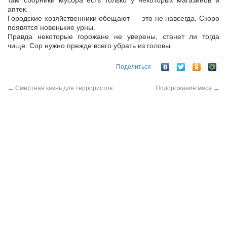
там сборники мусора есть только у некоторых магазинов и
аптек.
Городские хозяйственники обещают — это не навсегда. Скоро
появятся новенькие урны.
Правда некоторые горожане не уверены, станет ли тогда
чище. Сор нужно прежде всего убрать из головы.
Поделиться
←
Смертная казнь для террористов
Подорожание мяса
→