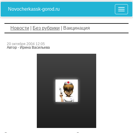
Novocherkassk-gorod.ru
Новости
|
Без рубрики
| Вакцинация
20 октября 2004 12:05
Автор - Ирина Васильева