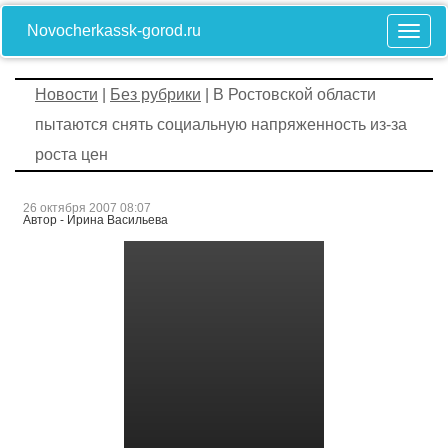
Novocherkassk-gorod.ru
Новости
|
Без рубрики
| В Ростовской области
пытаются снять социальную напряженность из-за
роста цен
26 октября 2007 08:07
Автор - Ирина Васильева