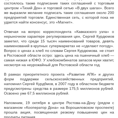
состоялось также подписание таких соглашений с торговым
центром «Тихий Дон» и торговой сетью «В двух шагах». Всего
же выразили желание подписать такие соглашения около 200
предприятий торговли. Единственная сеть, с которой пока не
удается найти консенсус, это «Магнит».
Отвечая на вопрос корреспондента «Кавказского узла» о
нерыночном характере регулирования цен, Сергей Курдюмов
заметил, что среди 15 тысяч наименований товаров, девять
наименований в крупных супермаркетах не «сделают погоду».
Вопрос о ценах а хлеб по словам Сергея Курдюмова. не стоит
в Ростовской области остро: здесь цена на пшеничный хлеб —
самая низкая в ЮФО. У хлебокомбинатов запасов муки хватит,
несмотря на неурожайный для Ростовской области год.
В рамках приоритетного проекта «Развитие АПК» и других
форм поддержки сельскохозяйственных предприятий,
напомнил Сергей Курдбмов, в 2007 году в областном бюджете
предусмотрены средства в размере 175,5 миллионов рублей.
Освоено уже 67,5 миллионов рублей.
Напомним, 19 октября в центре Ростова-на-Дону (рядом с
магазином «Кооператор Дона» на Ворошиловском проспекте)
прошла акция, посвященная резкому повышению цен на
продукты питания.