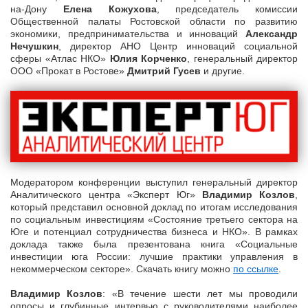
на-Дону
Елена Кожухова
, председатель комиссии
Общественной палаты Ростовской области по развитию
экономики, предпринимательства и инноваций
Александр
Нечушкин
, директор АНО Центр инноваций социальной
сферы «Атлас НКО»
Юлия Корченко
, генеральный директор
ООО «Прокат в Ростове»
Дмитрий Гусев
и другие.
Модератором конференции выступил генеральный директор
Аналитического центра «Эксперт Юг»
Владимир Козлов
,
который представил основной доклад по итогам исследования
по социальным инвестициям «Состояние третьего сектора на
Юге и потенциал сотрудничества бизнеса и НКО». В рамках
доклада также была презентована книга «Социальные
инвестиции юга России: лучшие практики управления в
некоммерческом секторе». Скачать книгу можно
по ссылке
.
Владимир Козлов
: «В течение шести лет мы проводили
опросы и глубинные интервью с руководителями наиболее