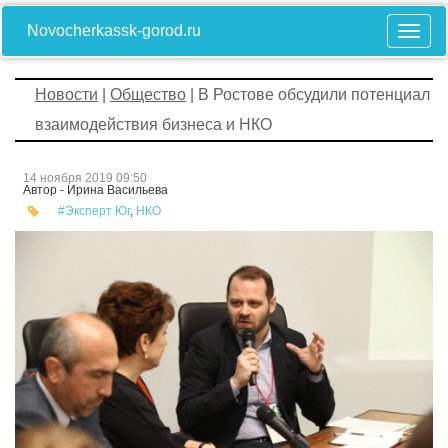
Novocherkassk-gorod.ru
Новости
|
Общество
| В Ростове обсудили потенциал
взаимодействия бизнеса и НКО
14 ноября 2019 09:50
Автор - Ирина Васильева
#Эксперт Юг
,
НКО