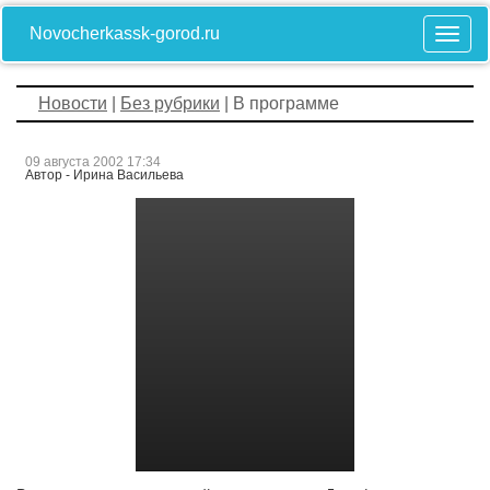
Novocherkassk-gorod.ru
Новости
|
Без рубрики
| В программе
09 августа 2002 17:34
Автор - Ирина Васильева