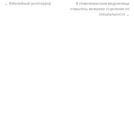
←
Юбилейный антитеррор
В Новочеркасском медучилище
открылось вечернее отделение по
специальности
→