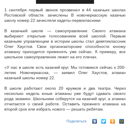
1 сентября первый звонок прозвенел в 44 казачьих школах
Ростовской области. зачислены В новочеркасскую казачью
школу номер 22 зачисляли кадеты-первокласники.
В казачьей школе — самоуправление.
Своего атамана
выбирают открытым голосованием всей школой. Первым
казачьим управленцем в истории школы стал девятиклассник
Олег Хаустов. Свои организаторские способности юному
атаману приходится применять уже сейчас. К примеру, все
школьное самоуправление лежит на его плечах.
«У нас в школе есть казачий круг. Мы готовимся сейчас к 200-
летию Новочеркасска, — заявил Олег Хаустов, атаман
казачьей школы номер 22.
В школе работают около 20 кружков и два театра. Через
несколько недель юные атаманы уже будут сдавать своего
рода экзамен. Школьники соберутся на казачий круг, а атаман
отчитается о своей работе. Оставить прежнего атамана на
второй срок или избрать нового — решать ребятам.
Поделиться