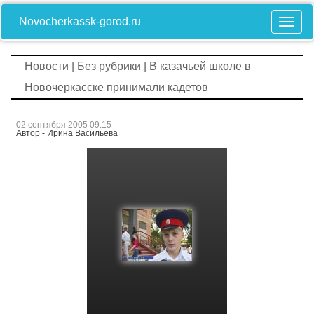
Novocherkassk-gorod.ru
Новости
|
Без рубрики
| В казачьей школе в
Новочеркасске принимали кадетов
02 сентября 2005 09:15
Автор - Ирина Васильева