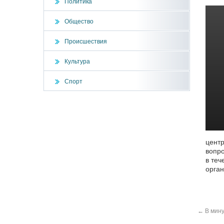
Политика
Общество
Происшествия
Культура
Спорт
центр
вопро
в теч
орга
←
В мину