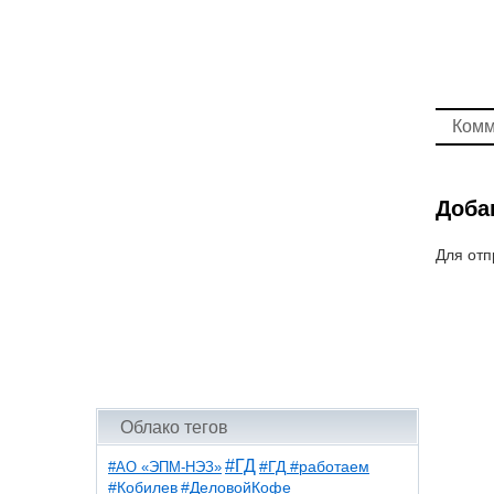
Комм
Доба
Для отп
Облако тегов
#ГД
#АО «ЭПМ-НЭЗ»
#ГД #работаем
#ДеловойКофе
#Кобилев