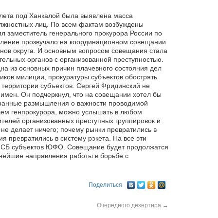
лета под Ханкалой была выявлена масса
лжностных лиц. По всем фактам возбуждены
ил
заместитель генерального прокурора России по
вление прозвучало на координационном совещании
нов округа. И основным вопросом совещания стала
тельных органов с организованной преступностью.
на из основных причин плачевного состояния дел
иков милиции, прокуратуры субъектов обострять
 территории субъектов. Сергей Фридинский не
 имен. Он подчеркнул, что на совещании хотел бы
транные размышления о важности проводимой
лем генпрокурора, можно услышать в любом
ителей организованных преступных группировок и
не делает ничего; почему рынки превратились в
 превратились в систему рэкета. На все эти
 ФСБ субъектов ЮФО. Совещание будет продолжатся
ьнейшие направления работы в борьбе с
Поделиться
Очередного дезертира
→