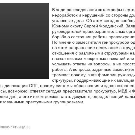
В ходе расследования катастрофы верто
недоработок и нарушений со стороны до
уголовные дела. Об этом сегодня сообщ
Южному округу Сергей Фридинский. Зая
руководителей правоохранительных орга
борьба о состоянии работы правоохрани
По мнению заместителя генпрокурора од
на этом направление нежелание сотрудн
отношения с различными структурами на
назвал никаких конкретных названий или
услышать ответы на вопросы, а не прос
работы. А вопросы, заданные заместите
трамвае: почему, зная фамилии руковод
стркутуры, поддерживающие их милиция 
ы дислокации ОПГ; почему системы образования и здравоохранения
сы, возможно, ответят сегодня представители прокуратур, МВД и
ение дня, а его итогом должен стать документ, определяющий дал
низованными преступными группировками.
вшую пятницу, 23