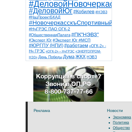
#ДеловойНовочеркасск
#ДеловойЮг
#Кобилев
#НЭВЗ
#НацПроектБКАД
#НовочеркасскъСпортивный
#НчГРЭС ПАО ОГК-2
#ПК"НЭВЗ"
#ОбщественнаяПалата
#Эксперт Юг
#Эксперт Юг #МСП
#ЮРГПУ (НПИ)
#работаем
«ОГК-2» -
Нч ГРЭС
«ОГК-2» – НчГРЭС
«ЭНЕРГОПРОМ-
Дума
ЖКХ
НЭВЗ
День Победы
НЭЗ»
ТНТ
НчГРЭС
Победа
Собор
ТПП
благоустройство
ветераны
выборы
дети
дороги
казаки
коррупция
космос
парк
общественная палата
пожар
роща
спорт
художники
театр
транспорт
Реклама
Новости
Экономика
Политика
Общество