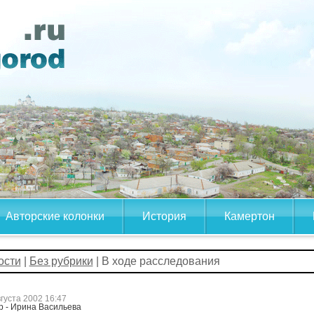
Авторские колонки
История
Камертон
ости
|
Без рубрики
| В ходе расследования
вгуста 2002 16:47
р - Ирина Васильева