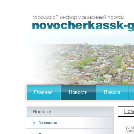
Главная
Новости
Пресса
Нов
Новости
Экономика
30 а
Авто