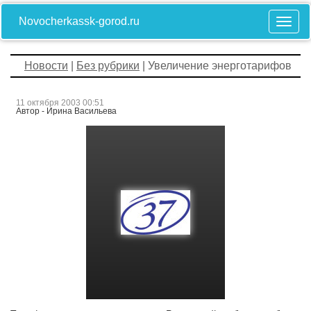
Novocherkassk-gorod.ru
Новости
|
Без рубрики
| Увеличение энерготарифов
11 октября 2003 00:51
Автор - Ирина Васильева