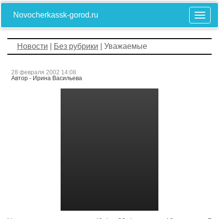
Novocherkassk-gorod.ru
Новости
|
Без рубрики
| Уважаемые
28 февраля 2002 14:08
Автор - Ирина Васильева