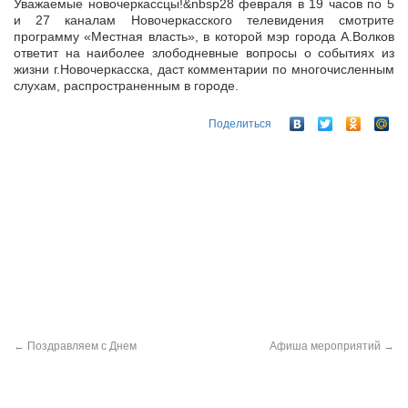
Уважаемые новочеркассцы!&nbsp28 февраля в 19 часов по 5
и 27 каналам Новочеркасского телевидения смотрите
программу «Местная власть», в которой мэр города А.Волков
ответит на наиболее злободневные
вопросы о событиях из
жизни г.Новочеркасска, даст комментарии по многочисленным
слухам, распространенным в городе.
Поделиться
←
Поздравляем с Днем
Афиша мероприятий
→