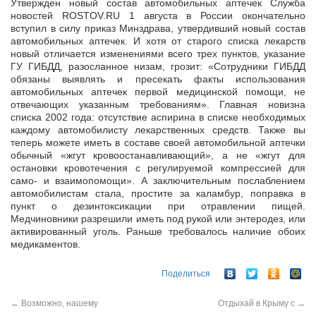
Утвержден новый состав автомобильных аптечек Служба
новостей ROSTOV.RU 1 августа в России окончательно
вступил в силу приказ Минздрава, утвердивший новый состав
автомобильных аптечек. И хотя от
старого списка лекарств
новый отличается изменениями всего трех пунктов, указание
ГУ ГИБДД, разосланное низам, грозит: «Сотрудники ГИБДД
обязаны выявлять и пресекать факты использования
автомобильных аптечек первой медицинской помощи, не
отвечающих указанным требованиям». Главная новизна
списка 2002 года: отсутствие аспирина в списке необходимых
каждому автомобилисту лекарственных средств. Также вы
теперь можете иметь в составе своей автомобильной аптечки
обычный «жгут кровоостанавливающий», а не «жгут для
остановки кровотечения с регулируемой компрессией для
само- и взаимопомощи». А заключительным послаблением
автомобилистам стала, простите за каламбур, поправка в
пункт о дезинтоксикации при отравлении пищей.
Медчиновники разрешили иметь под рукой или энтеродез, или
активированный уголь. Раньше требовалось наличие обоих
медикаментов.
Поделиться
←
Возможно, нашему
Отдыхай в Крыму с
→