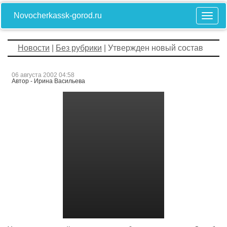
Novocherkassk-gorod.ru
Новости
|
Без рубрики
| Утвержден новый состав
06 августа 2002 04:58
Автор - Ирина Васильева