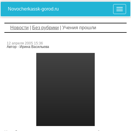
Novocherkassk-gorod.ru
Новости
|
Без рубрики
| Учения прошли
12 апреля 2005 15:36
Автор - Ирина Васильева