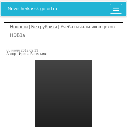
Novocherkassk-gorod.ru
Новости
|
Без рубрики
| Учеба начальников цехов
НЭВЗа
05 июля 2012 02:13
Автор - Ирина Васильева