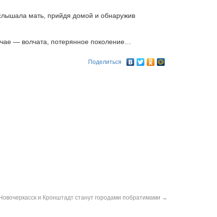
слышала мать, прийдя домой и обнаружив
лучае — волчата, потерянное поколение…
Поделиться
Новочеркасск и Кронштадт станут городами побратимами
→