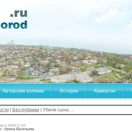
Авторские колонки
История
Камертон
ости
|
Без рубрики
| Убили сына…
арта 2004 11:03
р - Ирина Васильева