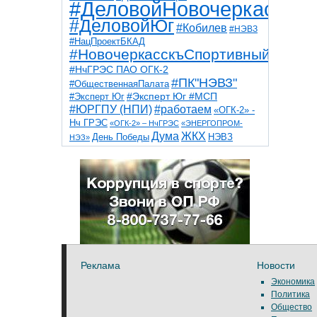
#ДеловойНовочеркасск
#ДеловойЮг
#Кобилев
#НЭВЗ
#НацПроектБКАД
#НовочеркасскъСпортивный
#НчГРЭС ПАО ОГК-2
#ПК"НЭВЗ"
#ОбщественнаяПалата
#Эксперт Юг
#Эксперт Юг #МСП
#ЮРГПУ (НПИ)
#работаем
«ОГК-2» -
Нч ГРЭС
«ОГК-2» – НчГРЭС
«ЭНЕРГОПРОМ-
Дума
ЖКХ
НЭВЗ
День Победы
НЭЗ»
ТНТ
НчГРЭС
Победа
Собор
ТПП
благоустройство
ветераны
выборы
дети
дороги
казаки
коррупция
космос
парк
общественная палата
пожар
роща
спорт
художники
театр
транспорт
Реклама
Новости
Экономика
Политика
Общество