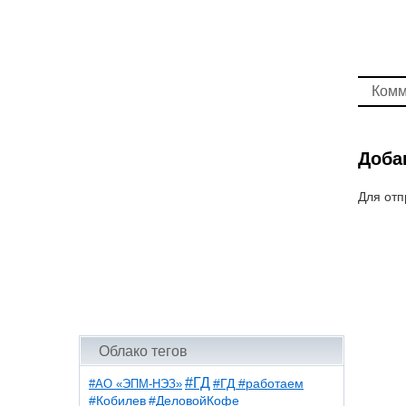
Комм
Доба
Для отп
Облако тегов
#ГД
#АО «ЭПМ-НЭЗ»
#ГД #работаем
#ДеловойКофе
#Кобилев