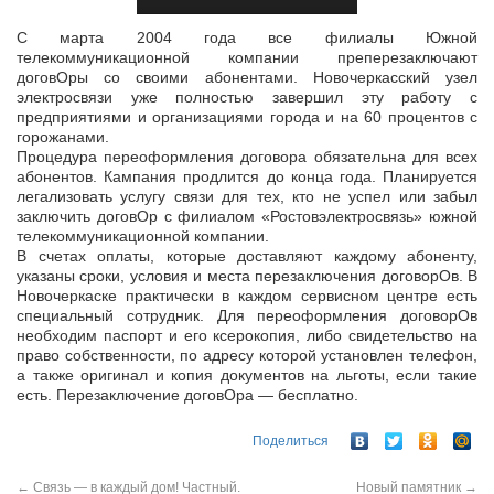
С марта 2004 года все филиалы Южной
телекоммуникационной компании преперезаключают
договОры со своими абонентами. Новочеркасский узел
электросвязи уже полностью завершил эту работу с
предприятиями и
организациями города и на 60 процентов с
горожанами.
Процедура переоформления договора обязательна для всех
абонентов. Кампания продлится до конца года. Планируется
легализовать услугу связи для тех, кто не успел или забыл
заключить договОр с филиалом «Ростовэлектросвязь» южной
телекоммуникационной компании.
В счетах оплаты, которые доставляют каждому абоненту,
указаны сроки, условия и места перезаключения договорОв. В
Новочеркаске практически в каждом сервисном центре есть
специальный сотрудник. Для переоформления договорОв
необходим паспорт и его ксерокопия, либо свидетельство на
право собственности, по адресу которой установлен телефон,
а также оригинал и копия документов на льготы, если такие
есть. Перезаключение договОра — бесплатно.
Поделиться
←
Cвязь — в каждый дом! Частный.
Новый памятник
→