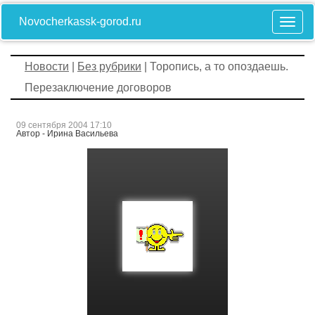
Novocherkassk-gorod.ru
Новости
|
Без рубрики
| Торопись, а то опоздаешь.
Перезаключение договоров
09 сентября 2004 17:10
Автор - Ирина Васильева