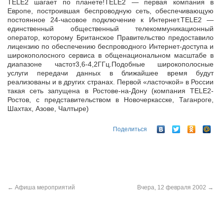
TELE2 шагает по планете!TELE2 — первая компания в
Европе, построившая беспроводную сеть, обеспечивающую
постоянное 24-часовое подключение к Интернет.TELE2 —
единственный общественный
телекоммуникационный
оператор, которому Британское Правительство предоставило
лицензию по обеспечению беспроводного Интернет-доступа и
широкополосного сервиса в общенациональном масштабе в
диапазоне частот3,6-4,2ГГц.Подобные широкополосные
услуги передачи данных в ближайшее время будут
реализованы и в других странах. Первой «ласточкой» в России
такая сеть запущена в Ростове-на-Дону (компания TELE2-
Ростов, с представительством в Новочеркасске, Таганроге,
Шахтах, Азове, Чалтыре)
Поделиться
←
Афиша мероприятий
Вчера, 12 февраля 2002
→