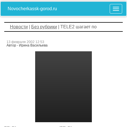
Novocherkassk-gorod.ru
Новости
|
Без рубрики
| TELE2 шагает по
13 февраля 2002 12:53
Автор - Ирина Васильева