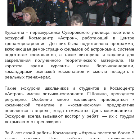
Курсанты – первокурсники Суворовского училища посетили с
экскурсий Космоцентр «Астрон», работающий в Центре
тренажеростроения. Для них была подготовлена программа,
включающая демонстрацию фильмов об астрономии, системе
подготовке космонавтов, а также викторина и задания для
закрепления полученного теоретического материала. На
короткое время курсанты стали борт-инженерами,
командирами экипажей космонавтов и смогли посидеть в
реальных тренажерах.
Такие экскурсии школьников и студентов в Космоцентр
«Астрон» имени летчика-космонавта. Г.Шонина, проводятся
регулярно. Особенно много желающих приобщиться к
космической тематике и «космическому» предприятию
появляется в апреле, когда отмечается День космонавтики.
Экскурсии всегда вызывают восторг у ребят — их с трудом
«отрывают» от тренажеров.
За 8 лет своей работы Космоцентр «Атрон» посетили более 7
тысяч человек. Цель работы этого структурного