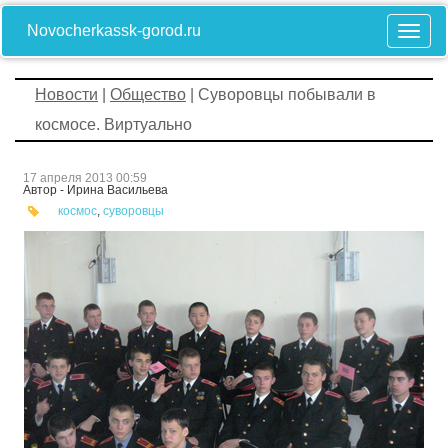
Novocherkassk-gorod.ru
Новости
|
Общество
| Суворовцы побывали в
космосе. Виртуально
17 апреля 2013 00:59
Автор - Ирина Васильева
космос
,
суворовцы