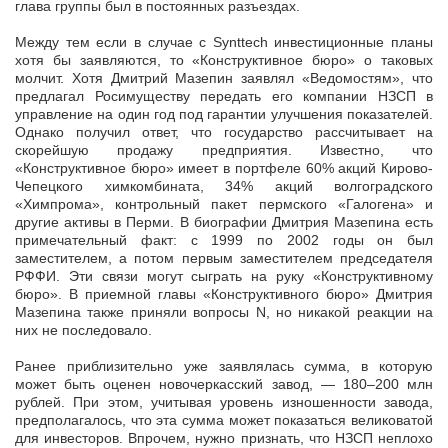
глава группы был в постоянных разъездах.
Между тем если в случае с Synttech инвестиционные планы
хотя бы заявляются, то «Конструктивное бюро» о таковых
молчит. Хотя Дмитрий Мазепин заявлял «Ведомостям», что
предлагал Росимуществу передать его компании НЗСП в
управление на один год под гарантии улучшения показателей.
Однако получил ответ, что государство рассчитывает на
скорейшую продажу предприятия. Известно, что
«Конструктивное бюро» имеет в портфеле 60% акций Кирово-
Чепецкого химкомбината, 34% акций волгоградского
«Химпрома», контрольный пакет пермского «Галогена» и
другие активы в Перми. В биографии Дмитрия Мазепина есть
примечательный факт: с 1999 по 2002 годы он был
заместителем, а потом первым заместителем председателя
РФФИ. Эти связи могут сыграть на руку «Конструктивному
бюро». В приемной главы «Конструктивного бюро» Дмитрия
Мазепина также приняли вопросы N, но никакой реакции на
них не последовало.
Ранее приблизительно уже заявлялась сумма, в которую
может быть оценен новочеркасский завод, — 180–200 млн
рублей. При этом, учитывая уровень изношенности завода,
предполагалось, что эта сумма может показаться великоватой
для инвесторов. Впрочем, нужно признать, что НЗСП неплохо