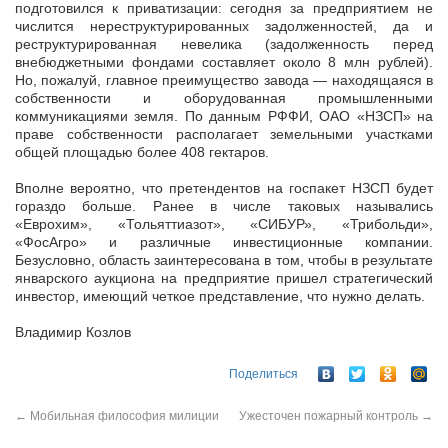
подготовился к приватизации: сегодня за предприятием не
числится нереструктурированных задолженностей, да и
реструктурированная невелика (задолженность перед
внебюджетными фондами составляет около 8 млн рублей).
Но, пожалуй, главное преимущество завода — находящаяся в
собственности и оборудованная промышленными
коммуникациями земля. По данным РФФИ, ОАО «НЗСП» на
праве собственности располагает земельными участками
общей площадью более 408 гектаров.
Вполне вероятно, что претендентов на госпакет НЗСП будет
гораздо больше. Ранее в числе таковых назывались
«Еврохим», «Тольяттиазот», «СИБУР», «Трибольди»,
«ФосАгро» и различные инвестиционные компании.
Безусловно, область заинтересована в том, чтобы в результате
январского аукциона на предприятие пришел стратегический
инвестор, имеющий четкое представление, что нужно делать.
Владимир Козлов
Поделиться
←
Мобильная философия милиции
Ужесточен пожарный контроль
→