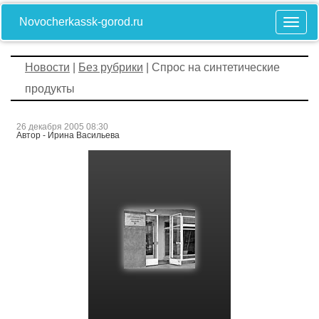
Novocherkassk-gorod.ru
Новости
|
Без рубрики
| Спрос на синтетические
продукты
26 декабря 2005 08:30
Автор - Ирина Васильева