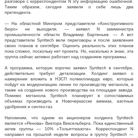
разговоре с корреспондентом N эту информацию ошибочной.
Таким образом, сегодня заявили о себе лишь два
претендента.
— На областной Минпром представители «Конструктивного
бюро» не выходили, — заявил N замминистра
промышленности области Владимир Бартеньев. — А вот
представители Synttech вели переговоры и после заявления
своих планов в сентябре. Оценить реальность этих планов
пока сложно, поскольку нет проекта. Но, насколько я знаю, эта
группа сейчас активно работает над созданием программы.
А программа, которую коротко заявил Synttech в сентябре,
действительно требует детализации. Холдинг заявил о
намерении вложить в НЗСП полмиллиарда евро, которые
пойдут на модернизацию линии по производству метанола, а
также на создание нового производства на площадке завода.
Помимо метанола Synttech планирует в сопоставимых
объемах производить в Новочеркасске аммиак, азотные
удобрения и синтез-газ.
Напомним, что одним из акционеров холдинга Synttech
является «Ренова» Виктора Вексельберга. Пока единственный
актив группы — 10% «Тольяттиазота». Корреспондент N
направил на прошлой неделе вопросы в группу Synttech —