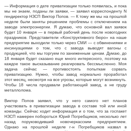
— Информация о дате приватизации только появилась, и пока
мы не знаем, поданы ли заявки, — заявил корреспонденту N
гендиректор НЗСП Виктор Попов. — К тому же мы на прошлой
неделе были заняты решением проблемы с отключением на
заводе электроэнергии. Я думаю, что основной вал заявок
будет 10 января — в первый рабочий день после новогодних
праздников. Представители «Конструктивного бюро» на наше
предприятие выходили только через СМИ — с обвинениями и
инсинуациями о том, что с завода выводят вагоны с
продукцией, что мы торгуем по заниженным ценам. Думаю, до
18 января будет сказано еще много интересного, поэтому на
каждое такое высказывание реагировать бессмысленно. Моя
задача сейчас — противостоять попыткам сорвать
приватизацию. Нужно, чтобы завод нормально проработал
этот месяц, несмотря на все угрозы, которые могут возникнуть.
Чтобы 18 числа продавали работающий завод, а не груду
металлолома.
Виктор Попов заявил, что у него самого нет планов
участвовать в приватизации завода в составе той или иной
команды. Сейчас ходит информация и о том, что за госпакет
НЗСП намерен побороться Юрий Погребщиков, несколько лет
назад поруководивший новочеркасским предприятием.
Однако на прошлой неделе г-н Погребщиков назвал в