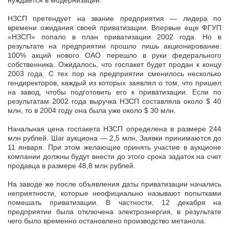
нуждается в модернизации.
НЗСП претендует на звание предприятия — лидера по
времени ожидания своей приватизации. Впервые еще ФГУП
«НЗСП» попало в план приватизации 2002 года. Но в
результате на предприятии прошло лишь акционирование:
100% акций нового ОАО перешло в руки федерального
собственника. Ожидалось, что госпакет будет продан к концу
2003 года. С тех пор на предприятии сменилось несколько
гендиректоров, каждый из которых заявлял о том, что пришел
на завод, чтобы подготовить его к приватизации. Если по
результатам 2002 года выручка НЗСП составляла около $ 40
млн, то в 2004 году она была уже около $ 30 млн.
Начальная цена госпакета НЗСП определена в размере 244
млн рублей. Шаг аукциона — 2,5 млн. Заявки принимаются до
11 января. При этом желающие принять участие в аукционе
компании должны будут внести до этого срока задаток на счет
продавца в размере 48,8 млн рублей.
На заводе же после объявления даты приватизации начались
неприятности, которые неофициально называют попытками
помешать приватизации. В частности, 12 декабря на
предприятии была отключена электроэнергия, в результате
чего было временно остановлено производство метанола.