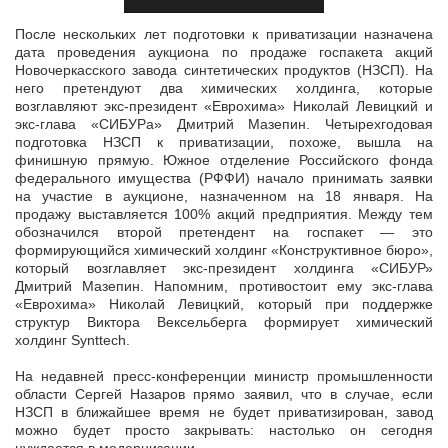
После нескольких лет подготовки к приватизации назначена
дата проведения аукциона по продаже госпакета акций
Новочеркасского завода синтетических продуктов (НЗСП). На
него претендуют два химических
холдинга, которые
возглавляют экс-президент «Еврохима» Николай Левицкий и
экс-глава «СИБУРа» Дмитрий Мазепин. Четырехгодовая
подготовка НЗСП к приватизации, похоже, вышла на
финишную прямую. Южное отделение Российского фонда
федерального имущества (РФФИ) начало принимать заявки
на участие в аукционе, назначенном на 18 января. На
продажу выставляется 100% акций предприятия. Между тем
обозначился второй претендент на госпакет — это
формирующийся химический холдинг «Конструктивное бюро»,
который возглавляет экс-президент холдинга «СИБУР»
Дмитрий Мазепин. Напомним, противостоит ему экс-глава
«Еврохима» Николай Левицкий, который при поддержке
структур Виктора Вексельберга формирует химический
холдинг Synttech.
На недавней пресс-конференции министр промышленности
области Сергей Назаров прямо заявил, что в случае, если
НЗСП в ближайшее время не будет приватизирован, завод
можно будет просто закрывать: настолько он сегодня