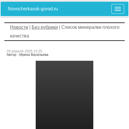
Novocherkassk-gorod.ru
Новости
|
Без рубрики
| Список минералки плохого
качества
29 апреля 2005 15:35
Автор - Ирина Васильева