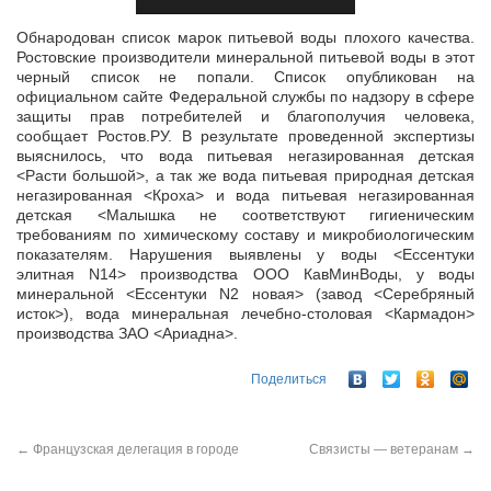
Обнародован список марок питьевой воды плохого качества.
Ростовские производители минеральной питьевой воды в этот
черный список не попали. Список опубликован на
официальном сайте Федеральной службы
по надзору в сфере
защиты прав потребителей и благополучия человека,
сообщает Ростов.РУ. В результате проведенной экспертизы
выяснилось, что вода питьевая негазированная детская
<Расти большой>, а так же вода питьевая природная детская
негазированная <Кроха> и вода питьевая негазированная
детская <Малышка не соответствуют гигиеническим
требованиям по химическому составу и микробиологическим
показателям. Нарушения выявлены у воды <Ессентуки
элитная N14> производства ООО КавМинВоды, у воды
минеральной <Ессентуки N2 новая> (завод <Серебряный
исток>), вода минеральная лечебно-столовая <Кармадон>
производства ЗАО <Ариадна>.
Поделиться
←
Французская делегация в городе
Связисты — ветеранам
→