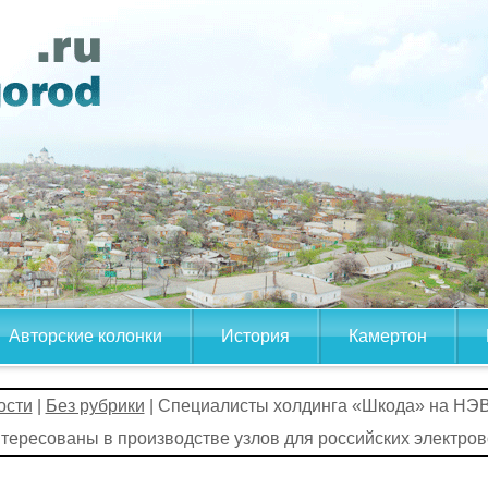
Авторские колонки
История
Камертон
ости
|
Без рубрики
| Специалисты холдинга «Шкода» на НЭ
тересованы в производстве узлов для российских электров