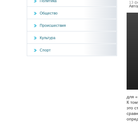
Политика
13 ф
Авто
Общество
Происшествия
Культура
Спорт
для «
К том
это с
сравн
опред