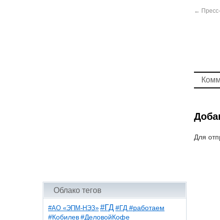
←
Пресс-
Комм
Доба
Для отп
Облако тегов
#ГД
#АО «ЭПМ-НЭЗ»
#ГД #работаем
#ДеловойКофе
#Кобилев