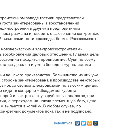
строительном заводе гостили представители
 гости заинтересованы в восстановлении
шиностроения и другими предприятиями
пока размыты и говорить о заключении конкретных
ой визит сами гости «разведка боем». Рассказывает
 новочеркасскими электровозостроителями.
ь возобновления деловых отношений. Главная цель
 состоянии находится предприятие. Судя по всему,
стался доволен и уже в беседе с журналистами
ии чешского производства. Большинство из них уже
 сторона заинтересована в производстве некоторых
рынок со своими электровозами по высоким ценам,
е видит в концерне «Шкода» конкурента.
о порой и выигрывают у зарубежных аналогов, при
ятия, с переходом на новую элементную базу, цена
м выльется в копейку. В любом случае, по
онкретных документов пока так и не подписано.
Поделиться