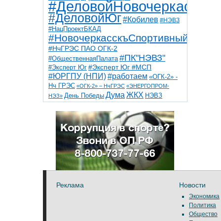
#ДеловойНовочеркасск
#ДеловойЮг
#Кобилев
#НЭВЗ
#НацПроектБКАД
#НовочеркасскъСпортивный
#НчГРЭС ПАО ОГК-2
#ПК"НЭВЗ"
#ОбщественнаяПалата
#Эксперт Юг
#Эксперт Юг #МСП
#ЮРГПУ (НПИ)
#работаем
«ОГК-2» -
Нч ГРЭС
«ОГК-2» – НчГРЭС
«ЭНЕРГОПРОМ-
Дума
ЖКХ
НЭВЗ
День Победы
НЭЗ»
ТНТ
НчГРЭС
Победа
Собор
ТПП
благоустройство
ветераны
выборы
дети
дороги
казаки
коррупция
космос
парк
общественная палата
пожар
роща
спорт
художники
театр
транспорт
Реклама
Новости
Экономика
Политика
Общество