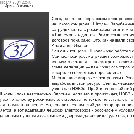
евраля 2004 22:40
р - Ирина Васильева
Сегодня на новочеркасском электровозо
чешского концерна «Шкода». Зарубежные
сотрудничества с российским гигантом
ма
«Трансмашхолдинга». Рамки соглашения 
договров пока рано. Это, как назвали св
Александр Иванов.
Чешский концерн «Шкода» уже работал с
Сейчас, чехи рассматривают возможност
их визита сегодня — посмотреть в каком
глава делегации — пан Козак осмотром о
говорил о возможных перспективах.
Многие пассажирские электровозы в Росс
выработали свой ресурс. Сейчас чешская
узлов для НЭВЗа. Прийти на российский 
Шкоды» пока невозможно. Впрочем, если это и произойдет, НЭВЗ н
у же по качеству российские электровозы не только не уступают, н
тоят намного дешевле. Но, говорит, технический директор предпри
яется, а вот адаптация чешских электровозов к российским условия
еленным пунктам за закрытыми дверями договорится удалось, но к