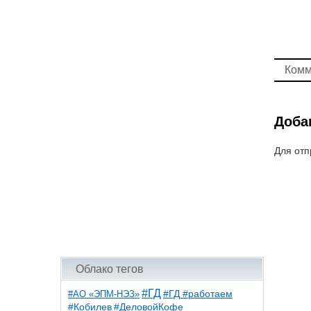
Комм
Доба
Для отп
Облако тегов
#ГД
#АО «ЭПМ-НЭЗ»
#ГД #работаем
#ДеловойКофе
#Кобилев