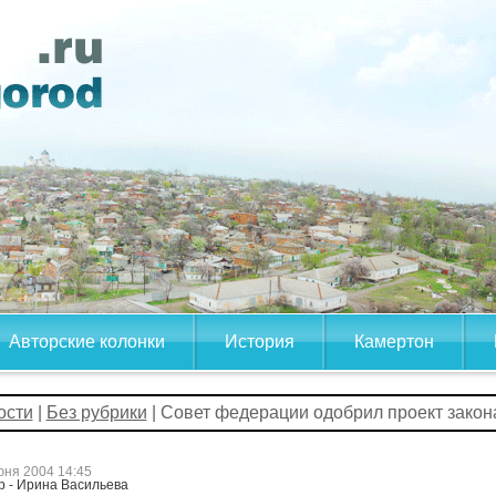
Авторские колонки
История
Камертон
ости
|
Без рубрики
| Совет федерации одобрил проект закон
юня 2004 14:45
р - Ирина Васильева