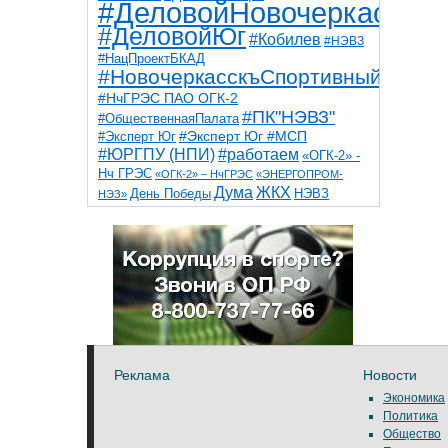
#ДеловойНовочеркасск
#ДеловойЮг
#Кобилев
#НЭВЗ
#НацПроектБКАД
#НовочеркасскъСпортивный
#НчГРЭС ПАО ОГК-2
#ПК"НЭВЗ"
#ОбщественнаяПалата
#Эксперт Юг
#Эксперт Юг #МСП
#ЮРГПУ (НПИ)
#работаем
«ОГК-2» -
Нч ГРЭС
«ОГК-2» – НчГРЭС
«ЭНЕРГОПРОМ-
Дума
ЖКХ
НЭВЗ
День Победы
НЭЗ»
ТНТ
НчГРЭС
Победа
Собор
ТПП
благоустройство
ветераны
выборы
дети
дороги
казаки
коррупция
космос
парк
общественная палата
пожар
роща
спорт
художники
театр
транспорт
Реклама
Новости
Экономика
Политика
Общество