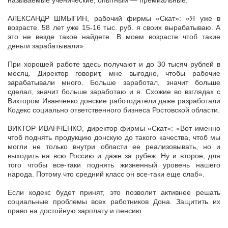
называемые ученические, опытным — премиальные.
АЛЕКСАНДР ШМЫГИН, рабочий фирмы «Скат»: «Я уже в
возрасте. 58 лет уже 15-16 тыс. руб. я своих вырабатываю. А
это не везде такое найдете. В моем возрасте чтоб такие
деньги зарабатывали».
При хорошей работе здесь получают и до 30 тысяч рублей в
месяц. Директор говорит, мне выгодно, чтобы рабочие
зарабатывали много. Больше заработал, значит больше
сделал, значит больше заработаю и я. Схожие во взглядах с
Виктором Иванченко донские работодатели даже разработали
Кодекс социально ответственного бизнеса Ростовской области.
ВИКТОР ИВАНЧЕНКО, директор фирмы «Скат»: «Вот именно
чтоб поднять продукцию донскую до такого качества, чтоб мы
могли не только внутри области ее реализовывать, но и
выходить на всю Россию и даже за рубеж. Ну и второе, для
того чтобы все-таки поднять жизненный уровень нашего
народа. Потому что средний класс он все-таки еще слаб».
Если кодекс будет принят, это позволит активнее решать
социальные проблемы всех работников Дона. Защитить их
право на достойную зарплату и пенсию.