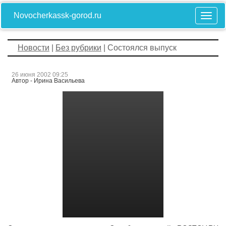
Novocherkassk-gorod.ru
Новости
|
Без рубрики
| Состоялся выпуск
26 июня 2002 09:25
Автор - Ирина Васильева