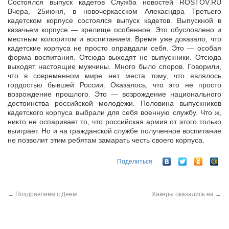
Состоялся выпуск кадетов Служба новостей ROSTOV.RU
Вчера, 25июня, в новочеркасском Алекасндра Третьего
кадетском корпусе состоялся выпуск кадетов. Выпускной в
казачьем корпусе — зрелище особенное.
Это обусловлено и
местным колоритом и воспитанием. Время уже доказало, что
кадетские корпуса не просто оправдали себя. Это — особая
форма воспитания. Отсюда выходят не выпускники. Отсюда
выходят настоящие мужчины. Много было споров. Говорили,
что в современном мире нет места тому, что являлось
гордостью бывшей России. Оказалось, что это не просто
возрождение прошлого. Это — возрождение национального
достоинства российской молодежи. Половина выпускников
кадетского корпуса выбрали для себя военную службу. Что ж,
никто не оспаривает то, что российская армия от этого только
выиграет. Но и на гражданской службе полученное воспитание
не позволит этим ребятам замарать честь своего корпуса.
Поделиться
←
Поздравляем с Днем
Хакеры оказались на
→