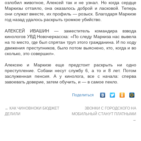
озлобил животное, Алексей так и не узнал. Но когда сердце
Маркизы оттаяло, она оказалось доброй и ласковой. Теперь
они служат вместе, их профиль — розыск. Благодаря Маркизе
год назад удалось раскрыть громкое убийство.
АЛЕКСЕЙ ИВАШИН — заместитель командира взвода
кинологов УВД Новочеркасска: «По следу Маркиза нас вывела
на то место, где был спрятан труп этого гражданина. И по ходу
движения преступников, было потом выяснено, кто, когда и во
сколько, это совершил».
Алексею и Маркизе еще предстоит раскрыть ни одно
преступление. Собаки несут службу 6, а то и 8 лет. Потом
заслуженная пенсия. А у кинолога, все с начала: сперва
завоевать доверие, затем обучить, и — в самое пекло.
Поделиться
←
КАК ЧИНОВНОКИ БЮДЖЕТ
ЗВОНКИ С ГОРОДСКОГО НА
ДЕЛИЛИ
МОБИЛЬНЫЙ СТАНУТ ПЛАТНЫМИ
→