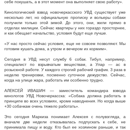
себе покушать, а в этот момент она выполняет свою работу».
Кинологический взвод новочеркасского УВД существует уже
несколько лет, но официальную прописку и вольеры собаки
получили только этой зимой. До этого, они, жили прямо в
отделах милиции. Сейчас квартиры у них гораздо просторнее,
и как обещает начальство, условия будут еще лучше.
«У нас просто сейчас условия, еще не совсем позволяют. Мы
готовим кушать дома, а утром и вечером их кормим».
Сегодня в УВД несут службу 6 собак. Тибул, например,
специалист по взрывчатым веществам, а Улар — ас в
розыскной работе. У каждого строгий рабочий график. 3 раза в
неделю тренировки, посменно суточное дежурство. Сейчас,
когда на улице жара, работать им особенно трудно.
АЛЕКСЕЙ ИВАШИН — заместитель командира взвода
кинологов УВД Новочеркасска: «Собака должна работать в
принципе во всех условиях, кроме наводнения. Но когда выше
+30 собачкам очень тяжело работать».
Это сегодня Маркиза понимает Алексея с полувзгляда, а
вначале две недели отказывалась подпускать к себе, не
принимала пищу и воду. Кто был ее хозяином раньше, и так