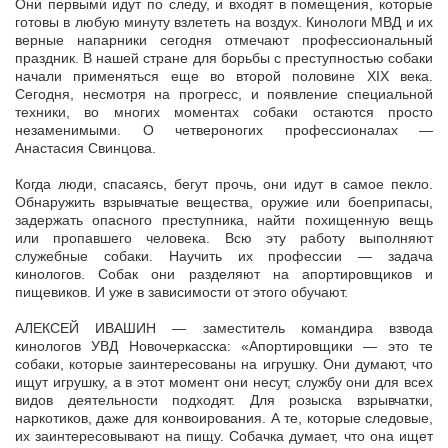
Они первыми идут по следу, и входят в помещения, которые
готовы в любую минуту взлететь на воздух. Кинологи МВД и их
верные напарники сегодня отмечают профессиональный
праздник. В нашей стране для
борьбы с преступностью собаки
начали применяться еще во второй половине XIX века.
Сегодня, несмотря на прогресс, и появление специальной
техники, во многих моментах собаки остаются просто
незаменимыми. О четвероногих профессионалах —
Анастасия Свинцова.
Когда люди, спасаясь, бегут прочь, они идут в самое пекло.
Обнаружить взрывчатые вещества, оружие или боеприпасы,
задержать опасного преступника, найти похищенную вещь
или пропавшего человека. Всю эту работу выполняют
служебные собаки. Научить их профессии — задача
кинологов. Собак они разделяют на апортировщиков и
пищевиков. И уже в зависимости от этого обучают.
АЛЕКСЕЙ ИВАШИН — заместитель командира взвода
кинологов УВД Новочеркасска: «Апортировщики — это те
собаки, которые заинтересованы на игрушку. Они думают, что
ищут игрушку, а в этот момент они несут, службу они для всех
видов деятельности подходят. Для розыска взрывчатки,
наркотиков, даже для конвоирования. А те, которые следовые,
их заинтересовывают на пищу. Собачка думает, что она ищет