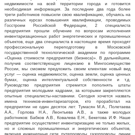
недвижимости на всей территории города и готовится
необходимая информация. За последние два года более
трети работников повысили свою квалификацию, обучаясь на
различных курсах повышения квалификации, проводимых
Госстроем Российской Федерации, 2 специалиста
предприятия прошли обучение по вопросам исполнения
инвентаризационных работ энергетических и промышленных
объектов, еще два специалиста в настоящее время проходят
профессиональную переподготовку в Московской
государственной технологической академии по программе
«Оценка стоимости предприятия (бизнеса)». В дальнейшем,
получив соответствующую лицензию в Мингосимуществе
России, мы сможем предложить своим клиентам новый вид
услуг — оценка недвижимости, оценка земли, оценка ценных
бумах, оценка интеллектуальной собственности и т.д.
Руководство предприятия стремится пополнять штаты
предприятия молодыми кадрами, за которыми закрепляются
опытные специалисты-наставники. Сегодня хочется назвать
имена техников-инвентаризаторов, кто проработал на
предприятии не один десяток лет: Тумасян М.А., Полетаева
А.А., Горлова Н.А., Леонтьева А.В., а также молодых
работников: Бабков А.В., Ковалева Е.Н., Бекетова И.Ф. Наше
предприятие осуществляет инвентаризацию не только жилых,
но и сложных промышленных и энергетических объектов,
включая инженерные сети, путепроводы, газопроводы, линии