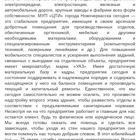
электропередачи, электростанции, железные и
автомобильные дороги, крупные заводы и фабрики всех форм
собственности. МУП «ЦТИ» города Новочеркасска сегодня —
это стабильное предприятие, имеющее в своем арсенале
добротные помещения для производственных отделов,
обеспеченные оргтехникой, мебелью и другими
необходимыми материалами, оборудованием и
специализированным инструментарием (компьютерной
техникой, лазерными линейками и др.). Для повышения
мобильности специалистов и ускорения выполнения заданий,
связанных с выездами на отдаленные объекты, предприятие
имеет микроавтобус марки «УАЗ». Имея достаточную
материальную базу и кадры, предприятие сегодня в
состоянии поддерживать в надлежащем порядке и содержать
находящиеся у него на балансе помещения и производить
текущий и капитальный ремонты. Единственное, что мы
сегодня самостоятельно не можем осилить, это произвести
надстройку второго этажа здания, чтобы разместить отделы в
соответствии с предъявляемыми санитарными нормами.
Несмотря ни на что предприятие работает и главным для нас
остается клиент, будь то физическое или юридическое лицо.
Мы всегда готовы оказать им помощь и сделать все
зависящее, чтобы уходя из стен нашего предприятия они
могли помянуть нас только добрым словом. В этот юбилейный
год — 75-летия службы технической инвентаризации России