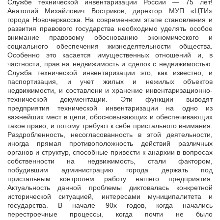
Службе технической инвентаризации России — 75 лет!
Анатолий Михайлович Востриков, директор МУП «ЦТИ»
города Новочеркасска. На современном этапе становления и
развития правового государства
необходимо уделять особое
внимание правовому обоснованию экономического и
социального обеспечения жизнедеятельности общества.
Особенно это касается имущественных отношений и, в
частности, прав на недвижимость и сделок с недвижимостью.
Служба технической инвентаризации это, как известно, и
паспортизация, и учет жилых и нежилых объектов
недвижимости, и составлени и хранение инвентаризационно-
технической документации. Эти функции выводят
предприятия технической инвентаризации на одно из
важнейших мест в цепи, обосновывающих и обеспечивающих
такое право, и потому требуют к себе пристального внимания.
Раздробленность, несогласованность в этой деятельности,
иногда прямая противоположность действий различных
органов и структур, способные привести к анархии в вопросах
собственности на недвижимость, стали фактором,
побудившим администрацию города держать под
пристальным контролем работу нашего предприятия.
Актуальность данной проблемы диктовалась конкретной
исторической ситуацией, интересами муниципалитета и
государства. В начале 90х годов, когда начались
перестроечные процессы, когда почти не было