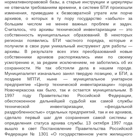
нормативноправовой базы, а старые инструкции и циркуляры
не отвечали требованиям времени, в системе БТИ произошли
изменения, приведшие к безвозвратной утрате или порче
архивов, о которых в ту пору государство «забыло» за
большим числом не менее важных проблем и задач.
Считалось, что архивы технической инвентаризации — это
собственность муниципальных образований. В некоторых
регионах появились БТИ частного порядка, которые и
получили в свои руки уникальный инструмент для работы —
архивы. В результате всех этих преобразований новые
собственники архивов распоряжались ими по своему
усмотрению и, за редким исключением, не заботились об их
сохранности. Не так обстояли дела в нашем городе.
Муниципалитет изначально занял твердую позицию, и БТИ, а
позднее МПТИ, ныне — муниципальное унитарное
предприятие «Центр технической инвентаризации» города
Новочеркасска как было, так и остается муниципальным. В
1997 году Правительство Российской Федерации,
обеспокоенное дальнейшей судьбой как самой службы
технической инвентаризации, «феодальной
раздробленностью» отдельных предприятий, так и ее архивов,
сделало первый шаг для сохранения самой системы и
определения статуса архива службы. 13 октября 1997 года
вышло в свет Постановление Правительства Российской
Федерации № 1301 «О государственном учете жилищного