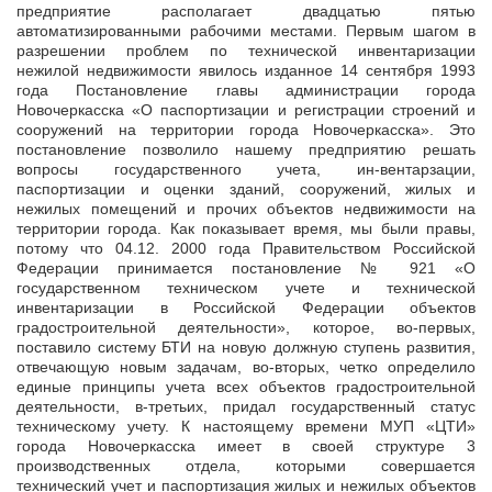
предприятие располагает двадцатью пятью
автоматизированными рабочими местами. Первым шагом в
разрешении проблем по технической инвентаризации
нежилой недвижимости явилось изданное 14 сентября 1993
года Постановление главы администрации города
Новочеркасска «О паспортизации и регистрации строений и
сооружений на территории города Новочеркасска». Это
постановление позволило нашему предприятию решать
вопросы государственного учета, ин-вентарзации,
паспортизации и оценки зданий, сооружений, жилых и
нежилых помещений и прочих объектов недвижимости на
территории города. Как показывает время, мы были правы,
потому что 04.12. 2000 года Правительством Российской
Федерации принимается постановление № 921 «О
государственном техническом учете и технической
инвентаризации в Российской Федерации объектов
градостроительной деятельности», которое, во-первых,
поставило систему БТИ на новую должную ступень развития,
отвечающую новым задачам, во-вторых, четко определило
единые принципы учета всех объектов градостроительной
деятельности, в-третьих, придал государственный статус
техническому учету. К настоящему времени МУП «ЦТИ»
города Новочеркасска имеет в своей структуре 3
производственных отдела, которыми совершается
технический учет и паспортизация жилых и нежилых объектов