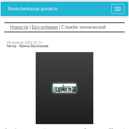
Novocherkassk-gorod.ru
Новости
|
Без рубрики
| Службе технической
29 апреля 2002 02:14
Автор - Ирина Васильева