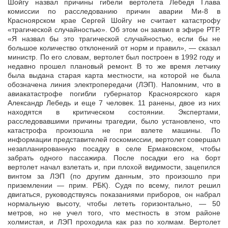
Шойгу назвал причины гибели вертолета Лебедя Глава
комиссии по расследованию причин аварии Ми-8 в
Красноярском крае Сергей Шойгу не считает катастрофу
«трагической случайностью». Об этом он заявил в
эфире РТР.
«Я назвал бы это трагической случайностью, если бы не
большое количество отклонений от норм и правил», — сказал
министр. По его словам, вертолет был построен в 1992 году и
недавно прошел плановый ремонт. В то же время летчику
была выдана старая карта местности, на которой не была
обозначена линия электропередачи (ЛЭП). Напомним, что в
авиакатастрофе погибли губернатор Красноярского каря
Александр Лебедь и еще 7 человек. 11 ранены, двое из них
находятся в критическом состоянии. Экспертами,
расследовавшими причины трагедии, было установлено, что
катастрофа произошла не при взлете машины. По
информации представителей госкомиссии, вертолет совершал
незапланированную посадку в селе Ермаковском, чтобы
забрать одного пассажира. После посадки его на борт
вертолет начал взлетать и, при плохой видимости, зацепился
винтом за ЛЭП (по другим данным, это произошло при
приземлении — прим. РБК). Судя по всему, пилот решил
двигаться, руководствуясь показаниями приборов, он набрал
нормальную высоту, чтобы лететь горизонтально, — 50
метров, но не учел того, что местность в этом районе
холмистая, и ЛЭП проходила как раз по холмам. Вертолет