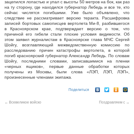
зацепился лопастью и упал с высоты 50 метров на бок, как раз
на ту сторону, где находился губернатор Лебедь и все те, кто
сейчас числятся погибшими. Уже было объявлено, что
следствие не рассматривает версию теракта. Расшифровка
записей бортовых самописцев вертолета Ми-8, разбившегося
в Красноярском крае, подтверждает версию о том, что
причиной его гибели стали плохие условия видимости. Об
этом заявил журналистам в Красноярске глава МЧС Сергей
Шойгу, возглавляющий межведомственную комиссию по
расследованию причин катастрофы вертолета, в которой
погиб красноярский губернатор Александр Лебедь. По словам
Шойгу, последними словами, записавшимися на пленки
«черных ящиков», первые данные обработки которых
получены из Москвы, были слова «ЛЭП, ЛЭП, ЛЭП»,
произнесенные членами экипажа.
Поделиться
←
Всевеликое войско
Поздравляем с
→