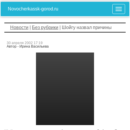
Novocherkassk-gorod.ru
Новости
|
Без рубрики
| Шойгу назвал причины
30 апреля 2002 17:19
Автор - Ирина Васильева